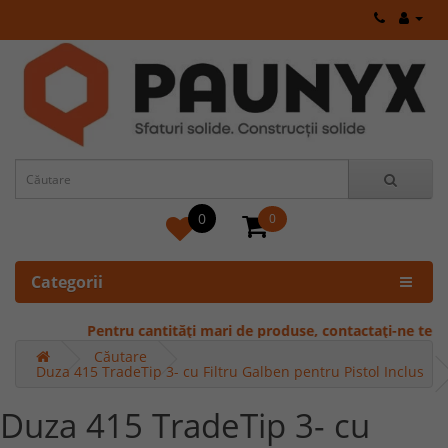
0
0
Categorii
Pentru cantități mari de produse, contactați-ne telefon
Căutare
Duza 415 TradeTip 3- cu Filtru Galben pentru Pistol Inclus
Duza 415 TradeTip 3- cu