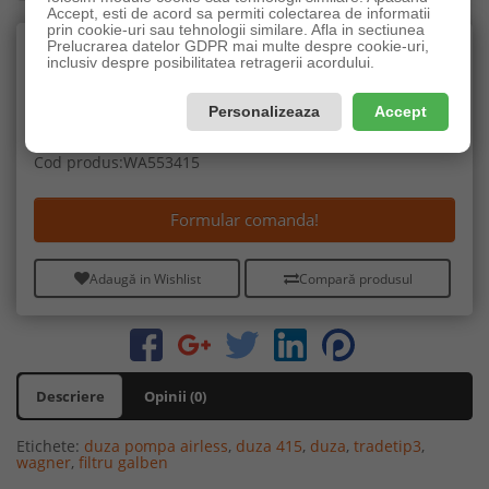
Accept, esti de acord sa permiti colectarea de informatii
prin cookie-uri sau tehnologii similare. Afla in sectiunea
Prelucrarea datelor GDPR mai multe despre cookie-uri,
inclusiv despre posibilitatea retragerii acordului.
198,94lei
Personalizeaza
Accept
Fără TVA:164,42lei
Disponibilitate:Precomandă
Producător
WAGNER
Cod produs:WA553415
Formular comanda!
Adaugă in Wishlist
Compară produsul
Descriere
Opinii (0)
Etichete:
duza pompa airless
,
duza 415
,
duza
,
tradetip3
,
wagner
,
filtru galben