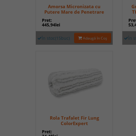
Amorsa Micronizata cu
G
Putere Mare de Penetrare
T
GLX 292 20 Kg
Pret:
Pre
445,94lei
53,
În stoc(15buc)
În 
Adaugă în Coş
Rola Trafalet Fir Lung
ColorExpert
Pret: