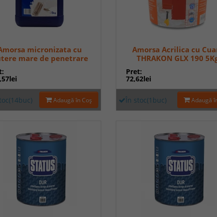
Amorsa micronizata cu
Amorsa Acrilica cu Cua
tere mare de penetrare
THRAKON GLX 190 5K
GLX 292 5 Kg
t:
Pret:
,57lei
72,62lei
stoc(14buc)
În stoc(1buc)
Adaugă în Coş
Adaugă î