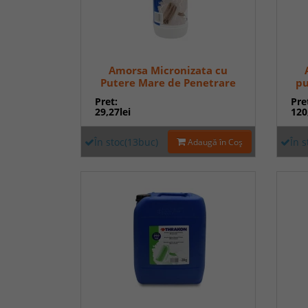
Amorsa Micronizata cu
Putere Mare de Penetrare
pu
GLX 292 1 Kg
Pret:
Pre
29,27lei
120
În stoc(13buc)
În 
Adaugă în Coş