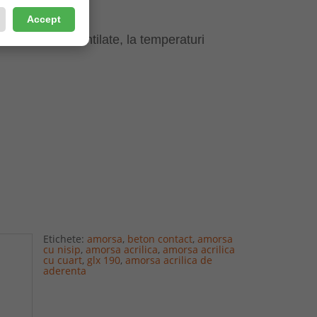
Accept
 ermetice si ventilate, la temperaturi
Etichete:
amorsa
,
beton contact
,
amorsa
cu nisip
,
amorsa acrilica
,
amorsa acrilica
cu cuart
,
glx 190
,
amorsa acrilica de
aderenta