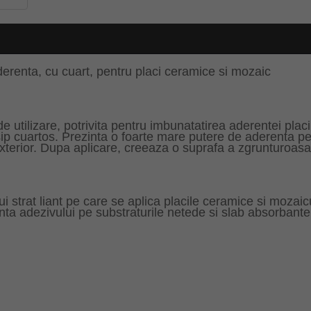
erenta, cu cuart, pentru placi ceramice si mozaic
utilizare, potrivita pentru imbunatatirea aderentei plac
ip cuartos. Prezinta o foarte mare putere de aderenta pe di
exterior. Dupa aplicare, creeaza o suprafa a zgrunturoasa, 
 strat liant pe care se aplica placile ceramice si mozaicu
 adezivului pe substraturile netede si slab absorbante