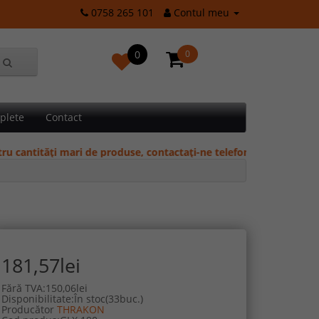
0758 265 101
Contul meu
0
0
plete
Contact
tăți mari de produse, contactați-ne telefonic pentru oferte și preț
181,57lei
Fără TVA:150,06lei
Disponibilitate:În stoc(33buc.)
Producător
THRAKON