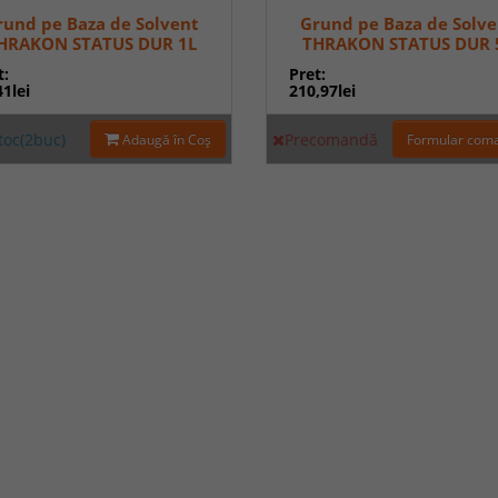
rund pe Baza de Solvent
Grund pe Baza de Solve
HRAKON STATUS DUR 1L
THRAKON STATUS DUR 
t:
Pret:
41lei
210,97lei
stoc(2buc)
Precomandă
Adaugă în Coş
Formular com