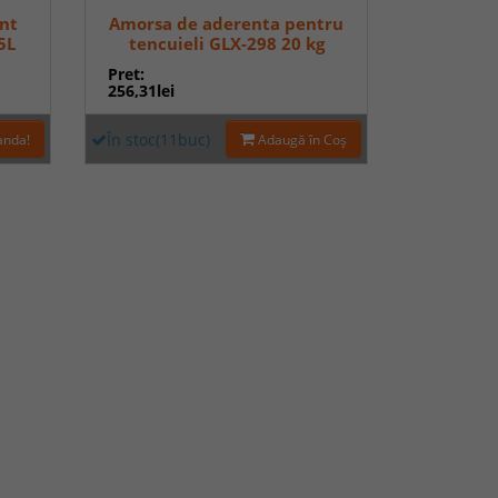
nt
Amorsa de aderenta pentru
5L
tencuieli GLX-298 20 kg
Pret:
256,31lei
În stoc(11buc)
anda!
Adaugă în Coş