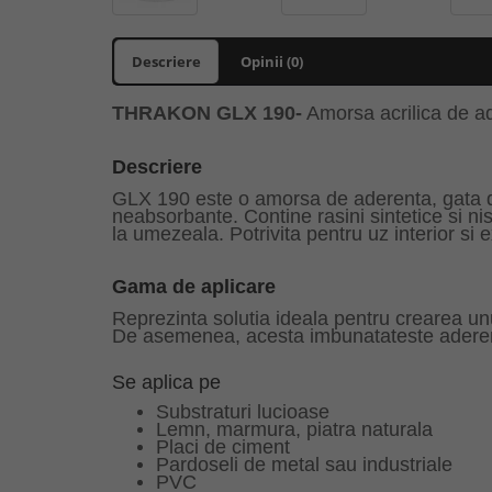
Descriere
Opinii (0)
THRAKON
GLX 190-
Amorsa acrilica de ad
Descriere
GLX 190 este o amorsa de aderenta, gata de 
neabsorbante. Contine rasini sintetice si nis
la umezeala. Potrivita pentru uz interior si 
Gama de aplicare
Reprezinta solutia ideala pentru crearea unui
De asemenea, acesta imbunatateste aderenta
Se aplica pe
Substraturi lucioase
Lemn, marmura, piatra naturala
Placi de ciment
Pardoseli de metal sau industriale
PVC