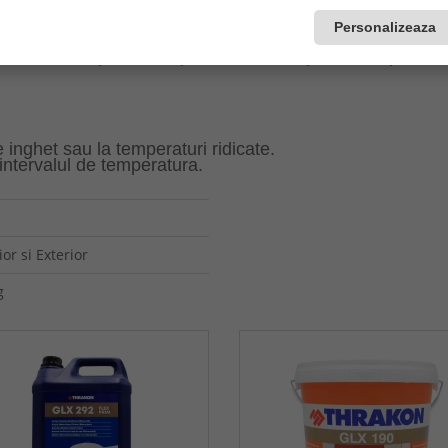
Personalizeaza
c si este depozitat timp de 12 luni in spatii de depozitare
inghet sau la temperaturi ridicate.
ntervalul de temperatura.
ior si Exterior
g