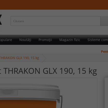
opulare
Noutăți
Promoții
Magazin fizic
Sisteme com
Pentru canti
 THRAKON GLX 190, 15 kg
rt THRAKON GLX 190, 15 kg