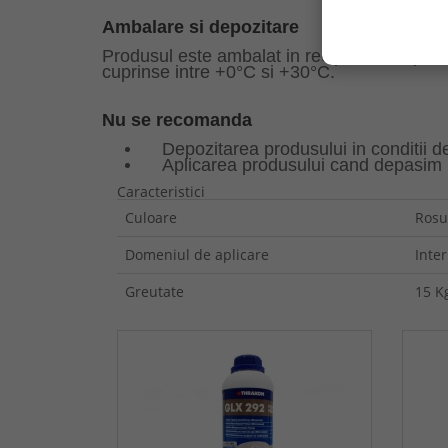
Ambalare si depozitare
Produsul este ambalat in recipiente de plasti
cuprinse intre +0
°
C
si +30
°
C.
Nu se recomanda
Depozitarea produsului in conditii de 
Aplicarea produsului cand depasim i
Caracteristici
Culoare
Rosu
Domeniul de aplicare
Inter
Greutate
15 K