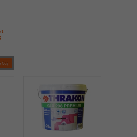
rt
g
n Coş