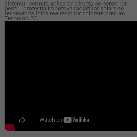
Sistemul permite aplicarea directa pe beton, iar
pentru protectia impotriva radiatiilor solare se
recomanda folosirea rasinilor colorate precum
Tecnotop 2C.