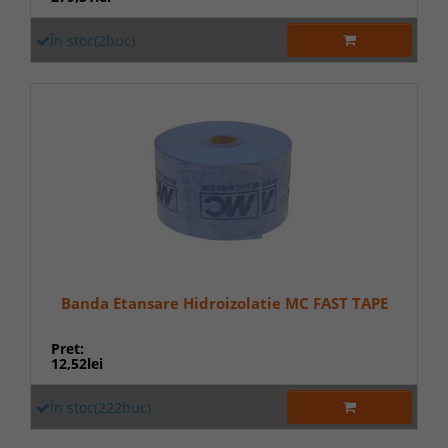
În stoc(2buc)
Banda Etansare Hidroizolatie MC FAST TAPE
Pret:
12,52lei
În stoc(222buc)