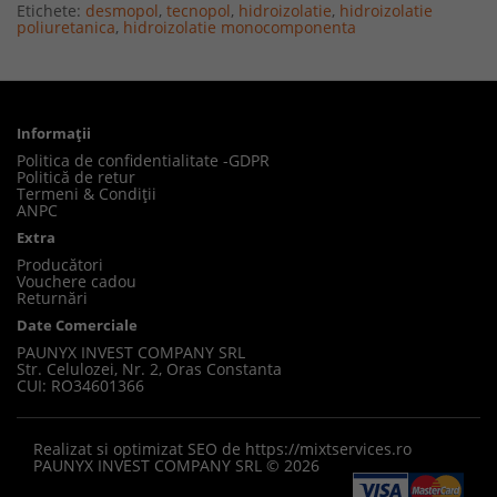
Etichete:
desmopol
,
tecnopol
,
hidroizolatie
,
hidroizolatie
poliuretanica
,
hidroizolatie monocomponenta
Informaţii
Politica de confidentialitate -GDPR
Politică de retur
Termeni & Condiții
ANPC
Extra
Producători
Vouchere cadou
Returnări
Date Comerciale
PAUNYX INVEST COMPANY SRL
Str. Celulozei, Nr. 2, Oras Constanta
CUI: RO34601366
Realizat si optimizat SEO de
https://mixtservices.ro
PAUNYX INVEST COMPANY SRL © 2026