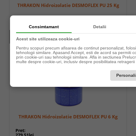
THRAKON Hidroizolatie DESMOFLEX PU 25 Kg
Pret:
891,01lei
Consimtamant
Detalii
În stoc(7buc)
Acest site utilizeaza cookie-uri
Pentru scopuri precum afisarea de continut personalizat, folo
tehnologii similare. Apasand Accept, esti de acord sa permiti co
prin cookie-uri sau tehnologii similare. Afla in sectiunea Prel
multe despre cookie-uri, inclusiv despre posibilitatea retragerii
Personal
THRAKON Hidroizolatie DESMOFLEX PU 6 Kg
Pret:
279,51lei