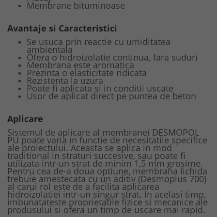
Membrane bituminoase
Avantaje si Caracteristici
Se usuca prin reactie cu umiditatea
ambientala
Ofera o hidroizolatie continua, fara suduri
Membrana este aromatica
Prezinta o elasticitate ridicata
Rezistenta la uzura
Poate fi aplicata si in conditii uscate
Usor de aplicat direct pe puntea de beton
Aplicare
Sistemul de aplicare al membranei DESMOPOL
PU poate varia in functie de necesitatile specifice
ale proiectului. Aceasta se aplica in mod
traditional in straturi succesive, sau poate fi
utilizata intr-un strat de minim 1,5 mm grosime.
Pentru cea de-a doua optiune, membrana lichida
trebuie amestecata cu un aditiv (Desmoplus 700)
al carui rol este de a facilita aplicarea
hidroizolatiei intr-un singur strat. In acelasi timp,
imbunatateste proprietatile fizice si mecanice ale
produsului si ofera un timp de uscare mai rapid.