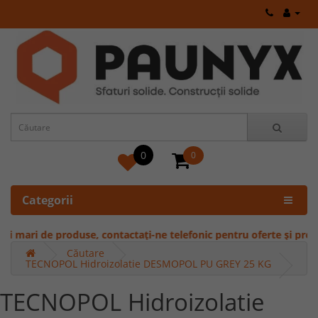
0
0
Categorii
ari de produse, contactați-ne telefonic pentru oferte și prețuri sp
Căutare
TECNOPOL Hidroizolatie DESMOPOL PU GREY 25 KG
TECNOPOL Hidroizolatie