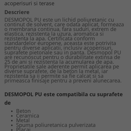
acoperisuri si terase
Descriere
DESMOPOL PU este un lichid poliuretanic cu
continut de solvent, care odata aplicat, formeaza
o membrana continua, fara suduri, extrem de
elastica, rezistenta la uzura, aromatica si
rezistenta la apa. Certificata conform
standardelor europene, aceasta este potrivita
pentru diverse aplicatii, inclusiv acoperisuri,
suprafete pietonale sau in panta. Desmopol PU
are recunoscut pentru o durabilitate extinsa de
25 de ani si rezistenta la acumularea de apa.
Proprietatile sale aderente permit aplicarea pe
diverse suprafete, de la beton la metal, iar
rezistenta sa ii permite sa fie calcat si sa
primeasca finisaje pentru a preveni alunecarea.
DESMOPOL PU este compatibila cu suprafete
de
Beton
Ceramica
Metal
Spuma poliuretanica pulverizata
Placaj