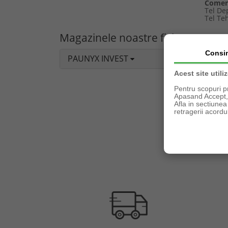
Comen
Tel De
Tel Te
Magazinele noastre fizice
Consi
PAUNYX INVEST
Acest site utili
Pentru scopuri p
Apasand Accept, e
Afla in sectiune
retragerii acordul