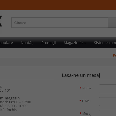
opulare
Noutăți
Promoții
Magazin fizic
Sisteme com
Pent
Lasă-ne un mesaj
n:
Nume
65 101
am magazin
E-Mail
neri: 08:00 - 17:00
ă: 08:00 - 10:00
că: închis
Mesaj