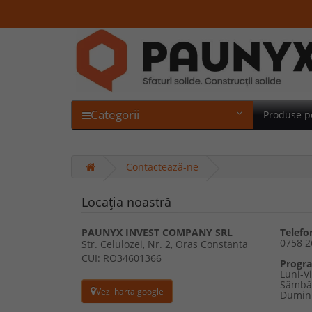
Categorii
Produse p
Contactează-ne
Locația noastră
PAUNYX INVEST COMPANY SRL
Telefo
0758 2
Str. Celulozei, Nr. 2, Oras Constanta
CUI: RO34601366
Progr
Luni-Vi
Sâmbăt
Vezi harta google
Dumini