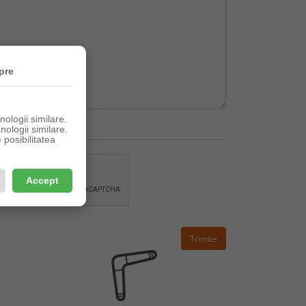
pre
ologii similare.
nologii similare.
posibilitatea
Accept