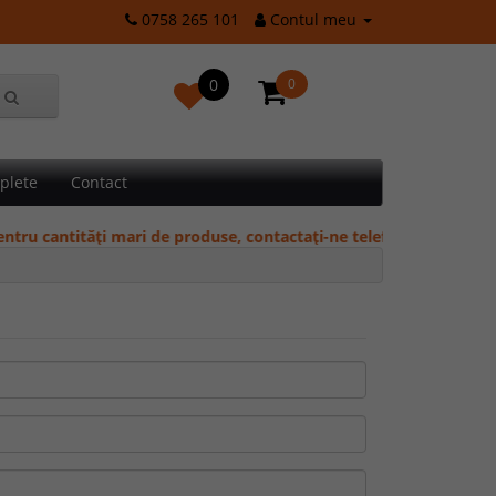
0758 265 101
Contul meu
0
0
plete
Contact
ru cantități mari de produse, contactați-ne telefonic pentru oferte