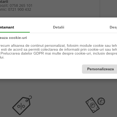
tarii
pozit: 0758 265 101
hnic: 0721 900 432
mtamant
Detalii
Des
zeaza cookie-uri
recum afisarea de continut personalizat, folosim module cookie sau tehn
Captcha
sti de acord sa permiti colectarea de informatii prin cookie-uri sau teh
a Prelucrarea datelor GDPR mai multe despre cookie-uri, inclusiv despre 
ui.
Introdul
codul de
Personalizeaza
verificare