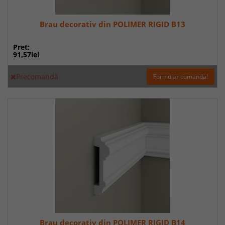
Brau decorativ din POLIMER RIGID B13
Pret:
91,57lei
Precomandă
Formular comanda!
Brau decorativ din POLIMER RIGID B14