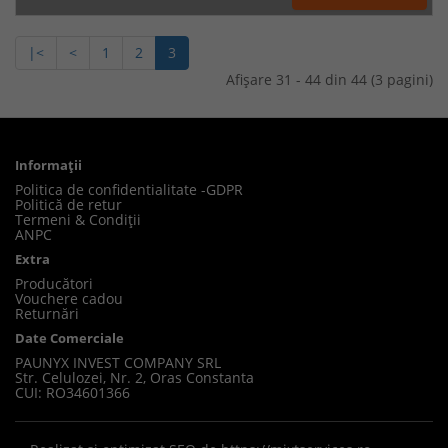
|<
<
1
2
3
Afişare 31 - 44 din 44 (3 pagini)
Informaţii
Politica de confidentialitate -GDPR
Politică de retur
Termeni & Condiții
ANPC
Extra
Producători
Vouchere cadou
Returnări
Date Comerciale
PAUNYX INVEST COMPANY SRL
Str. Celulozei, Nr. 2, Oras Constanta
CUI: RO34601366