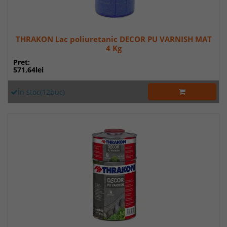
THRAKON Lac poliuretanic DECOR PU VARNISH MAT
4 Kg
Pret:
571,64lei
În stoc(12buc)