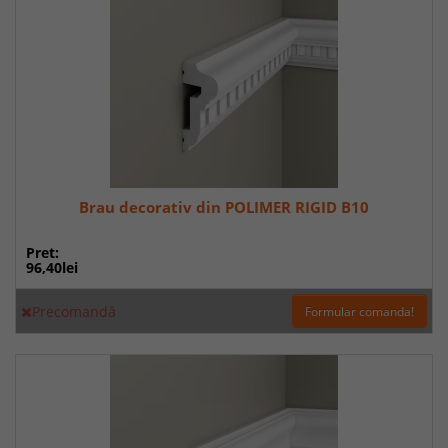
Brau decorativ din POLIMER RIGID B10
Pret:
96,40lei
Precomandă
Formular comanda!