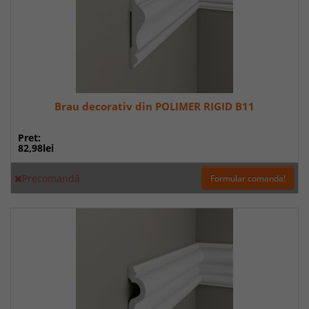
Brau decorativ din POLIMER RIGID B11
Pret:
82,98lei
Precomandă
Formular comanda!