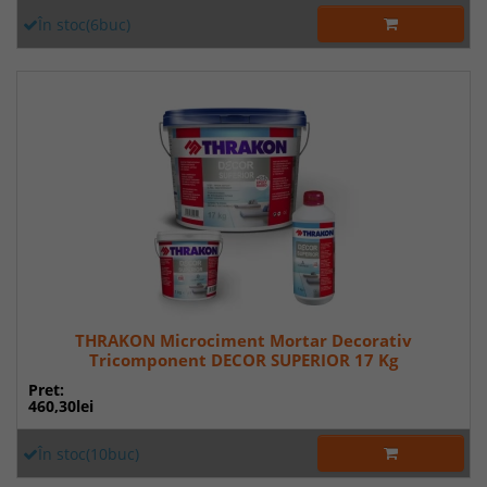
În stoc(6buc)
THRAKON Microciment Mortar Decorativ
Tricomponent DECOR SUPERIOR 17 Kg
Pret:
460,30lei
În stoc(10buc)