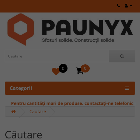
0
0
Categorii
Pentru cantități mari de produse, contactați-ne telefonic pentru of
Căutare
Căutare