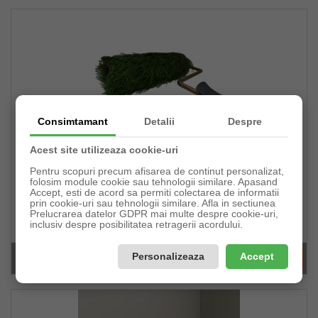
Consimtamant
Detalii
Despre
Acest site utilizeaza cookie-uri
Pentru scopuri precum afisarea de continut personalizat,
folosim module cookie sau tehnologii similare. Apasand
Trafalet Dekor Efect Iarbă Mare
Accept, esti de acord sa permiti colectarea de informatii
prin cookie-uri sau tehnologii similare. Afla in sectiunea
Prelucrarea datelor GDPR mai multe despre cookie-uri,
Pret:
inclusiv despre posibilitatea retragerii acordului.
27,30lei
Personalizeaza
Accept
În stoc(2buc)