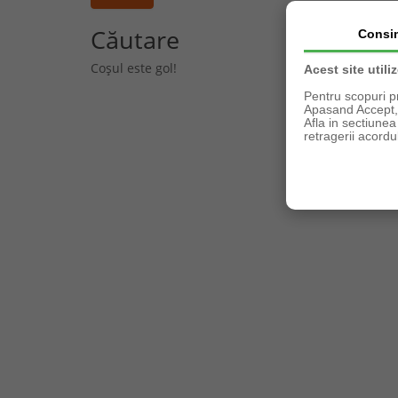
Căutare
Consi
Coșul este gol!
Acest site utili
Pentru scopuri p
Apasand Accept, e
Afla in sectiune
retragerii acordul