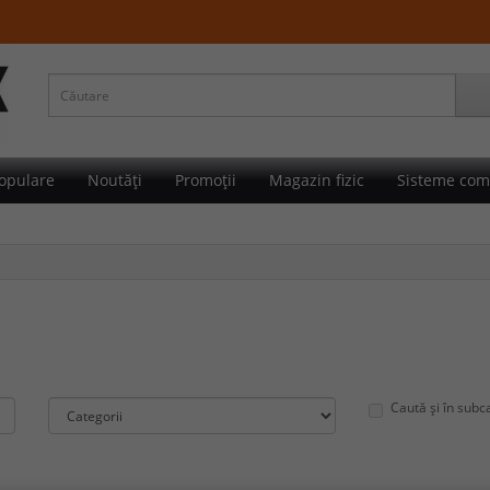
opulare
Noutăți
Promoții
Magazin fizic
Sisteme com
Caută și în subc