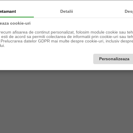
mtamant
Detalii
Des
zeaza cookie-uri
recum afisarea de continut personalizat, folosim module cookie sau tehn
sti de acord sa permiti colectarea de informatii prin cookie-uri sau teh
a Prelucrarea datelor GDPR mai multe despre cookie-uri, inclusiv despre 
ui.
Personalizeaza