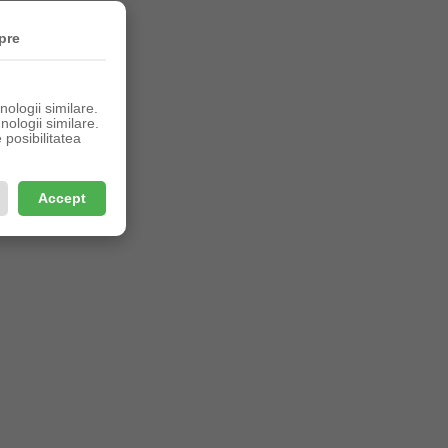
pre
ologii similare.
nologii similare.
posibilitatea
Accept