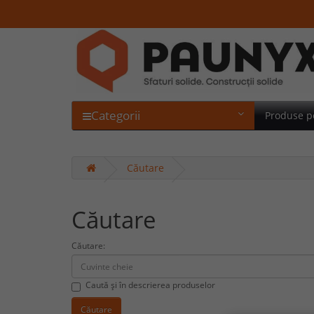
Categorii
Produse p
Căutare
Căutare
Căutare:
Caută și în descrierea produselor