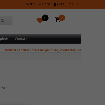
0758 265 101
Contul meu
0
0
plete
Contact
Pentru cantități mari de produse, contactați-ne telefonic pentru 
ategorii