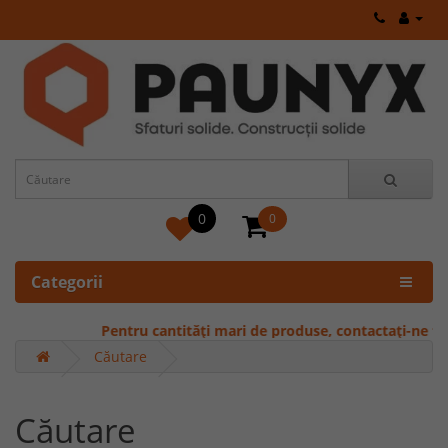
0
0
Categorii
Pentru cantități mari de produse, contactați-ne tele
Căutare
Căutare