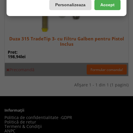
Personalizeaza
Accept
Duza 315 TradeTip 3- cu Filtru Galben pentru Pistol
Inclus
Pret:
198,94lei
Precomandă
Formular comanda!
Afişare 1 - 1 din 1 (1 pagini)
Informaţii
Politica de confidentialitate -GDPR
Politică de retur
Termeni & Condiții
ANPC