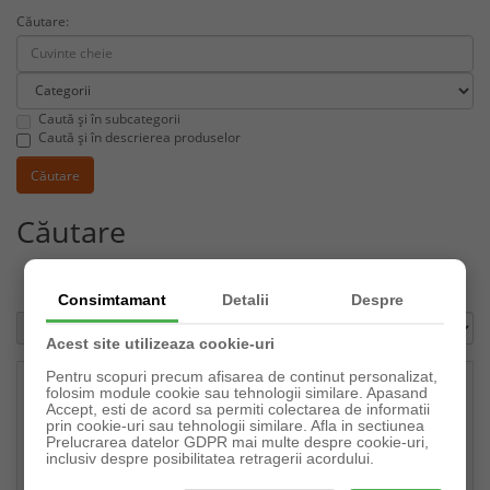
Căutare:
Caută și în subcategorii
Caută și în descrierea produselor
Căutare
Comparare produse (0)
Consimtamant
Detalii
Despre
Sortare
Afisare
Acest site utilizeaza cookie-uri
Pentru scopuri precum afisarea de continut personalizat,
folosim module cookie sau tehnologii similare. Apasand
Accept, esti de acord sa permiti colectarea de informatii
prin cookie-uri sau tehnologii similare. Afla in sectiunea
Prelucrarea datelor GDPR mai multe despre cookie-uri,
inclusiv despre posibilitatea retragerii acordului.