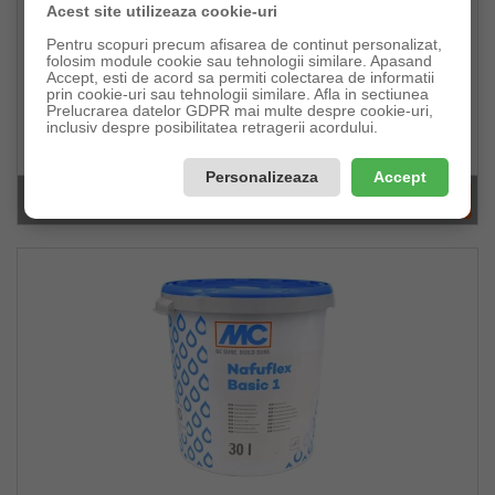
Acest site utilizeaza cookie-uri
Pentru scopuri precum afisarea de continut personalizat,
folosim module cookie sau tehnologii similare. Apasand
Accept, esti de acord sa permiti colectarea de informatii
Banda Etansare Hidroizolatie MC FAST TAPE
prin cookie-uri sau tehnologii similare. Afla in sectiunea
Prelucrarea datelor GDPR mai multe despre cookie-uri,
inclusiv despre posibilitatea retragerii acordului.
Pret:
12,52lei
Personalizeaza
Accept
În stoc(222buc)