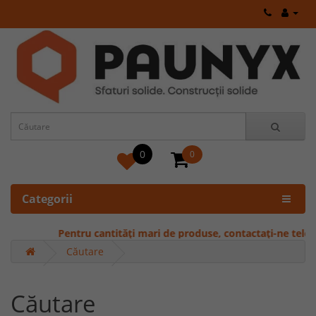
0
0
Categorii
Pentru cantități mari de produse, contactați-ne telefoni
Căutare
Căutare