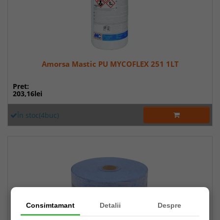
Amorsa Mastic PU MYCOFLEX 251 1LT
Pret:
203,16lei
În stoc(4buc)
Consimtamant
Detalii
Despre