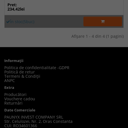
Pret:
234,42lei
În stoc(5buc)
Afişare 1 - 4 din 4 (1 pagini)
Informaţii
Politica de confidentialitate -GDPR
Politică de retur
Termeni & Condiții
ANPC
Extra
Producători
Vouchere cadou
Returnări
Date Comerciale
PAUNYX INVEST COMPANY SRL
Str. Celulozei, Nr. 2, Oras Constanta
CUI: RO34601366