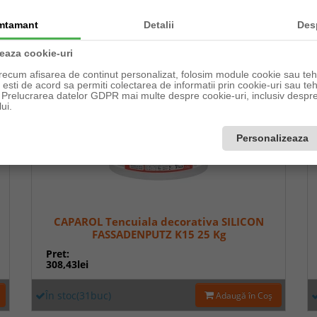
În stoc(1buc)
Adaugă în Coş
mtamant
Detalii
Des
zeaza cookie-uri
recum afisarea de continut personalizat, folosim module cookie sau tehn
sti de acord sa permiti colectarea de informatii prin cookie-uri sau teh
a Prelucrarea datelor GDPR mai multe despre cookie-uri, inclusiv despre 
ui.
Personalizeaza
CAPAROL Tencuiala decorativa SILICON
FASSADENPUTZ K15 25 Kg
Pret:
308,43lei
În stoc(31buc)
Adaugă în Coş