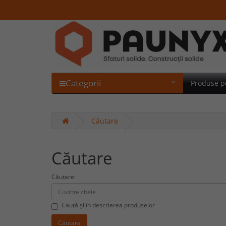
Categorii
Produse p
Căutare
Căutare
Căutare:
Caută și în descrierea produselor