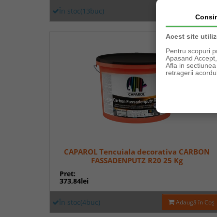
În stoc(13buc)
Adaugă în Coş
Consi
Acest site utili
Pentru scopuri p
Apasand Accept, e
Afla in sectiune
retragerii acordul
CAPAROL Tencuiala decorativa CARBON
FASSADENPUTZ R20 25 Kg
Pret:
373,84lei
În stoc(4buc)
Adaugă în Coş