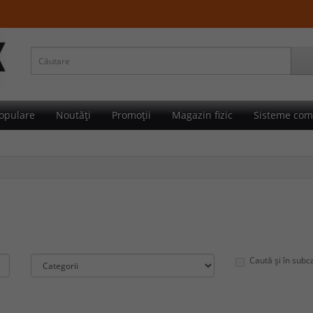
opulare
Noutăți
Promoții
Magazin fizic
Sisteme com
P
Caută și în subc