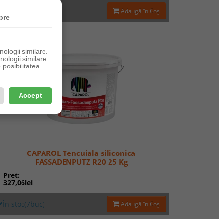
În stoc(1buc)
Adaugă în Coş
pre
ologii similare.
nologii similare.
posibilitatea
Accept
CAPAROL Tencuiala siliconica
FASSADENPUTZ R20 25 Kg
Pret:
327,06lei
În stoc(7buc)
Adaugă în Coş