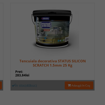
Tencuiala decorativa STATUS SILICON
SCRATCH 1.5mm 25 Kg
Pret:
283,84lei
În stoc(40buc)
Adaugă în Coş