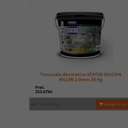
Tencuiala decorativa STATUS SILICON
RILLEN 2.0mm 25 Kg
Pret:
253,67lei
În stoc(46buc)
Adaugă în Coş