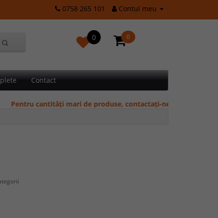
0758 265 101
Contul meu
0
0
plete
Contact
entru cantități mari de produse, contactați-ne telefonic pentru ofe
ategorii