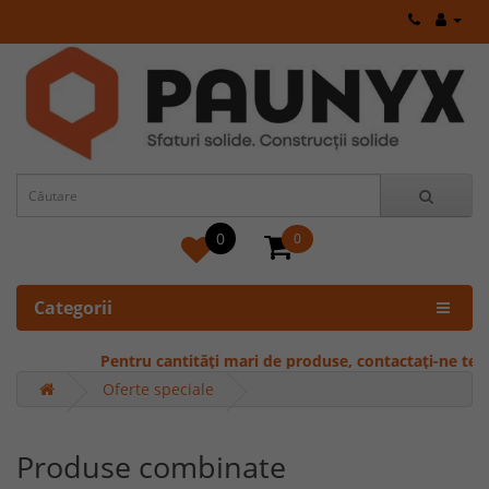
0
0
Categorii
Pentru cantități mari de produse, contactați-ne telefo
Oferte speciale
Produse combinate