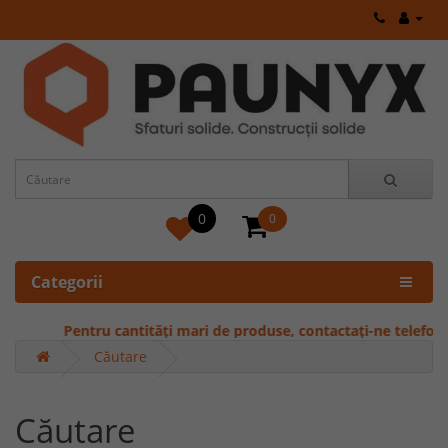
0
0
Categorii
Pentru cantități mari de produse, contactați-ne telefonic 
Căutare
Căutare