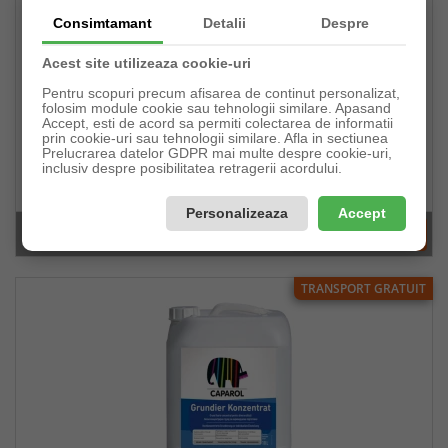
Consimtamant
Detalii
Despre
Acest site utilizeaza cookie-uri
Pentru scopuri precum afisarea de continut personalizat,
folosim module cookie sau tehnologii similare. Apasand
Accept, esti de acord sa permiti colectarea de informatii
Amorsa concentrata GRUNDIER KONZENTRAT 1 Lt
prin cookie-uri sau tehnologii similare. Afla in sectiunea
Prelucrarea datelor GDPR mai multe despre cookie-uri,
inclusiv despre posibilitatea retragerii acordului.
Pret:
51,47lei
Personalizeaza
Accept
În stoc(9buc)
TRANSPORT GRATUIT