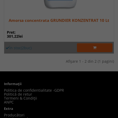
Amorsa concentrata GRUNDIER KONZENTRAT 10 Lt
Pret:
301,22lei
În stoc(2buc)
Afişare 1 - 2 din 2 (1 pagini)
Informaţii
Politica de confidentialitate -GDPR
Politică de retur
Termeni & Condiții
ANPC
Extra
Producători