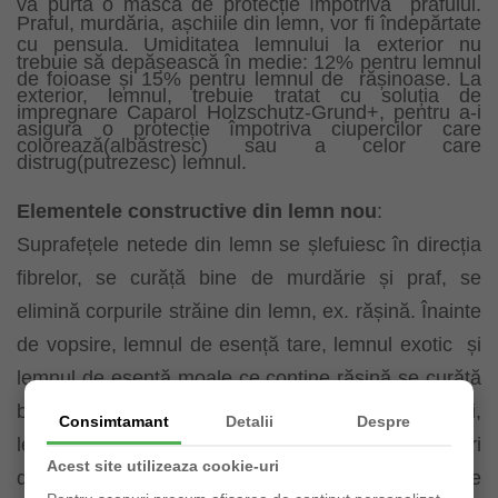
va purta o mască de protecție împotriva
prafului.
Praful, murdăria, așchiile din lemn, vor fi îndepărtate
cu pensula. Umiditatea lemnului la
exterior nu
trebuie să depășească în medie: 12% pentru lemnul
de foioase și 15% pentru lemnul de
rășinoase. La
exterior, lemnul, trebuie tratat cu soluția de
impregnare Caparol Holzschutz-Grund+,
pentru a-i
asigura o protecție împotriva ciupercilor care
colorează(albăstresc) sau a celor care
distrug
(putrezesc) lemnul.
Elementele constructive din lemn nou
:
Suprafețele netede din lemn se șlefuiesc în direcția
fibrelor, se curăță bine de murdărie și praf, se
elimină corpurile străine din lemn, ex. rășină. Înainte
de vopsire, lemnul de esență tare, lemnul exotic
și
lemnul de esență moale ce conține rășină se curăță
bine cu diluant universal-nitro. În celelalte
cazuri,
Consimtamant
Detalii
Despre
lemnul se curăță doar. Aplicați întotdeauna straturi
Acest site utilizeaza cookie-uri
de probă pe lemnul astfel pregătit. Lemnul se