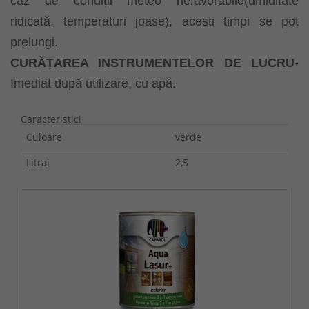
caz de condiții meteo nefavorabile(umiditate
ridicată, temperaturi joase), acesti timpi se pot
prelungi.
CURĂȚAREA INSTRUMENTELOR DE LUCRU
-
Imediat după utilizare, cu apă.
Caracteristici
Culoare
verde
Litraj
2,5