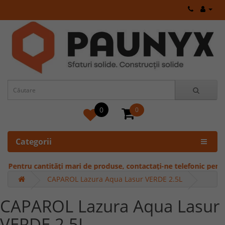
0
0
Categorii
ntru cantități mari de produse, contactați-ne telefonic pentru ofer
CAPAROL Lazura Aqua Lasur VERDE 2.5L
CAPAROL Lazura Aqua Lasur
VERDE 2.5L