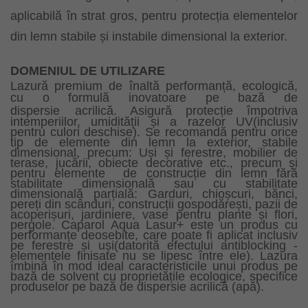
aplicabilă în strat gros, pentru protecția elementelor
din lemn stabile și instabile dimensional la exterior.
DOMENIUL DE UTILIZARE
Lazură premium de înaltă performanță, ecologică,
cu o formulă inovatoare pe bază de
dispersie
acrilică. Asigură protecție împotriva
intemperiilor, umidității și a razelor UV(inclusiv
pentru culori deschise). Se recomandă pentru orice
tip de elemente din lemn la exterior, stabile
dimensional, precum: Uși și ferestre, mobilier de
terase, jucării, obiecte decorative etc., precum și
pentru elemente
de construcție din lemn fără
stabilitate dimensională sau cu stabilitate
dimensională parțială: Garduri, chioșcuri, bănci,
pereți din scânduri, construcții gospodărești, pazii de
acoperișuri, jardiniere, vase pentru plante și flori,
pergole. Caparol Aqua Lasur+ este un produs cu
performanțe deosebite, care poate fi aplicat inclusiv
pe ferestre și uși(datorită efectului antiblocking -
elementele finisate nu se lipesc între ele). Lazura
îmbină în mod ideal caracteristicile unui produs pe
bază
de solvent cu proprietățile ecologice, specifice
produselor pe bază de dispersie acrilică (apă).