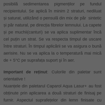
posibilă sedimentarea pigmenților pe fundul
recipientului. Se aplică în minim 2 straturi, nediluat
și saturat, utilizând o pensulă din mix de păr
sintetic
și păr natural, pe direcția fibrelor lemnului. La capete
și pe muchii(canturi) se va aplica suplimentar încă
cel puțin un strat. Se va respecta timpul de uscare
între straturi. În timpul aplicării se va asigura o bună
aerisire. Nu se va aplica la o temperatură mai mică
de + 5°C pe suprafața suport şi în aer.
Important de reținut
: Culorile din paletar sunt
orientative !
Nuanțele din paletarul Caparol Aqua Lasur+ au fost
obținute prin aplicarea a două straturi de finisaj pe
furnir. Aspectul suprafețelor din lemn finisate cu