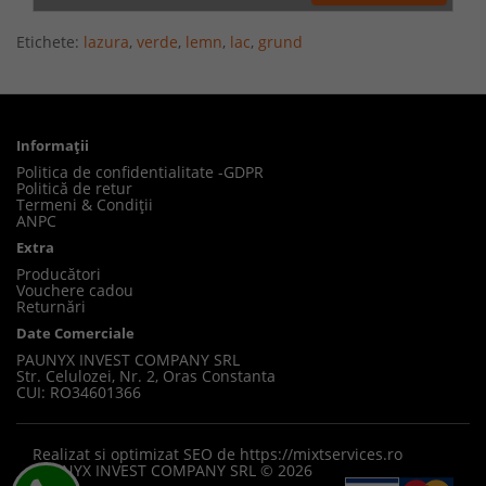
Etichete:
lazura
,
verde
,
lemn
,
lac
,
grund
Informaţii
Politica de confidentialitate -GDPR
Politică de retur
Termeni & Condiții
ANPC
Extra
Producători
Vouchere cadou
Returnări
Date Comerciale
PAUNYX INVEST COMPANY SRL
Str. Celulozei, Nr. 2, Oras Constanta
CUI: RO34601366
Realizat si optimizat SEO de
https://mixtservices.ro
PAUNYX INVEST COMPANY SRL © 2026