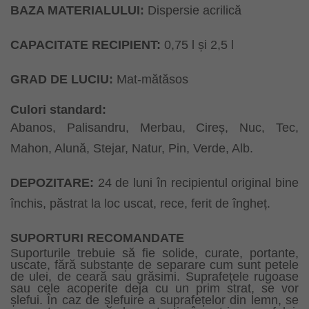
BAZA MATERIALULUI:
Dispersie acrilică
CAPACITATE RECIPIENT:
0,75 l și 2,5 l
GRAD DE LUCIU:
Mat-mătăsos
Culori standard:
Abanos, Palisandru, Merbau, Cireș, Nuc, Tec,
Mahon, Alună, Stejar, Natur, Pin, Verde, Alb.
DEPOZITARE:
24 de luni în recipientul original bine
închis, păstrat la loc uscat, rece, ferit de îngheț.
SUPORTURI RECOMANDATE
Suporturile trebuie să fie solide, curate, portante,
uscate, fără substanțe de separare cum sunt petele
de ulei, de ceară sau grăsimi. Suprafețele rugoase
sau cele acoperite deja cu un prim strat, se vor
șlefui. În caz de șlefuire a suprafețelor din lemn, se