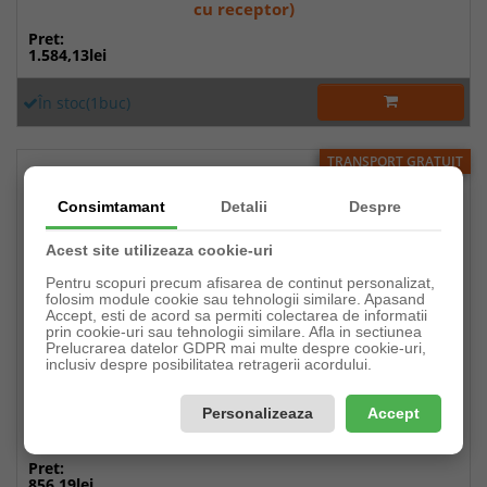
cu receptor)
Pret:
1.584,13lei
În stoc(1buc)
TRANSPORT GRATUIT
Consimtamant
Detalii
Despre
Acest site utilizeaza cookie-uri
Pentru scopuri precum afisarea de continut personalizat,
folosim module cookie sau tehnologii similare. Apasand
Accept, esti de acord sa permiti colectarea de informatii
prin cookie-uri sau tehnologii similare. Afla in sectiunea
Prelucrarea datelor GDPR mai multe despre cookie-uri,
inclusiv despre posibilitatea retragerii acordului.
Personalizeaza
Accept
Laser în cruce SOLA X2 GREEN PROFESSIONAL, REAL
GREEN, 30 m (80 m cu receptor), IP54
Pret:
856,19lei