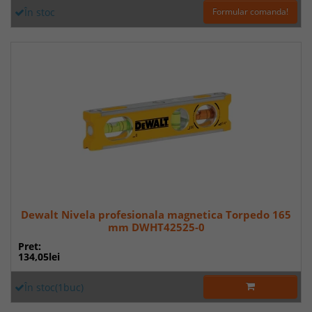
În stoc
Formular comanda!
Dewalt Nivela profesionala magnetica Torpedo 165
mm DWHT42525-0
Pret:
134,05lei
În stoc(1buc)