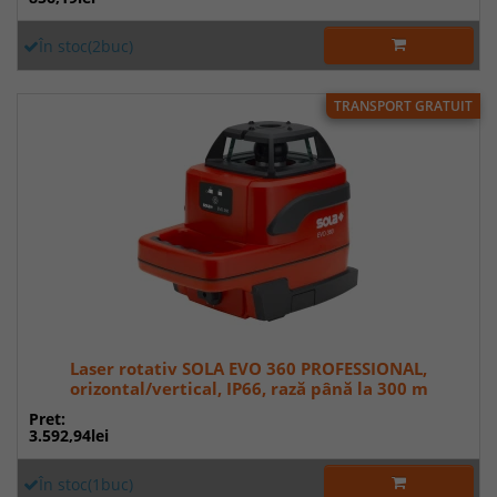
În stoc(2buc)
TRANSPORT GRATUIT
Laser rotativ SOLA EVO 360 PROFESSIONAL,
orizontal/vertical, IP66, rază până la 300 m
Pret:
3.592,94lei
În stoc(1buc)