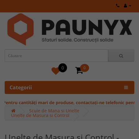
0
0
Categorii
u cantități mari de produse, contactați-ne telefonic pentru oferte 
Scule de Mana si Unelte
Unelte de Masura si Control
Unelte de Masura si Control -