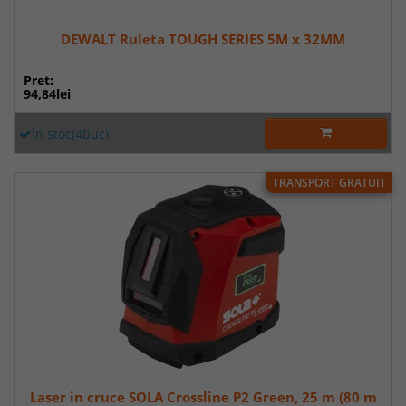
DEWALT Ruleta TOUGH SERIES 5M x 32MM
Pret:
94,84lei
În stoc(4buc)
TRANSPORT GRATUIT
Laser in cruce SOLA Crossline P2 Green, 25 m (80 m