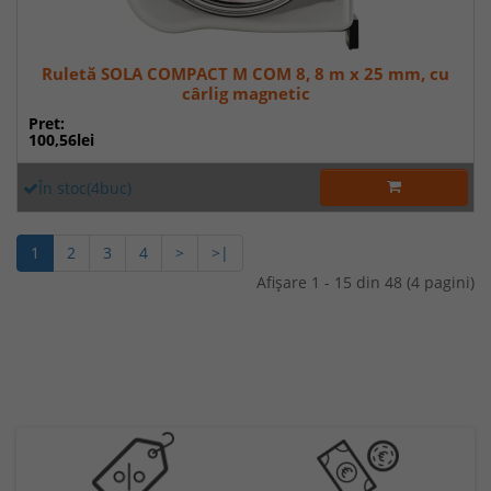
Ruletă SOLA COMPACT M COM 8, 8 m x 25 mm, cu
cârlig magnetic
Pret:
100,56lei
În stoc(4buc)
1
2
3
4
>
>|
Afişare 1 - 15 din 48 (4 pagini)