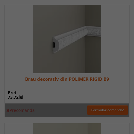
Brau decorativ din POLIMER RIGID B9
Pret:
73,72lei
Precomandă
Formular comanda!