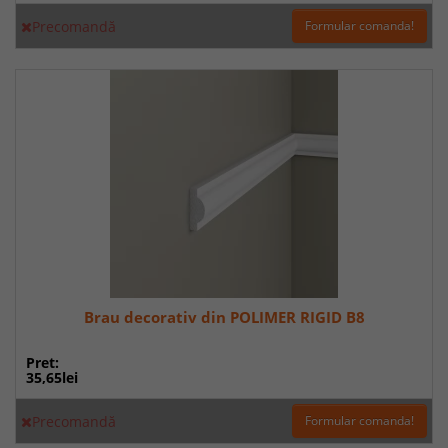
Precomandă
Formular comanda!
Brau decorativ din POLIMER RIGID B8
Pret:
35,65lei
Precomandă
Formular comanda!