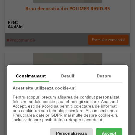
Brau decorativ din POLIMER RIGID B5
Pret:
64,48lei
Precomandă
Formular comanda!
Consimtamant
Detalii
Despre
Acest site utilizeaza cookie-uri
Pentru scopuri precum afisarea de continut personalizat,
folosim module cookie sau tehnologii similare. Apasand
Accept, esti de acord sa permiti colectarea de informatii
prin cookie-uri sau tehnologii similare. Afla in sectiunea
Prelucrarea datelor GDPR mai multe despre cookie-uri,
inclusiv despre posibilitatea retragerii acordului.
Brau decorativ din POLIMER RIGID B6
Personalizeaza
Accept