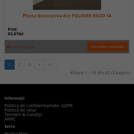
Plinta decorativa din POLIMER RIGID S4
Pret:
63,61lei
Precomandă
Formular comanda!
1
2
3
>
>|
Afişare 1 - 15 din 42 (3 pagini)
Informaţii
Politica de confidentialitate -GDPR
Politică de retur
Termeni & Condiții
ANPC
Extra
Producători