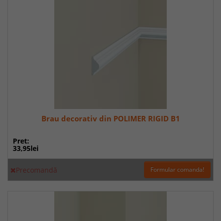
Brau decorativ din POLIMER RIGID B1
Pret:
33,95lei
Precomandă
Formular comanda!