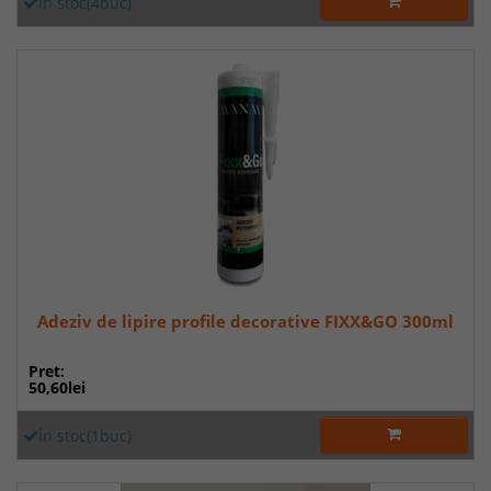
În stoc(4buc)
Adeziv de lipire profile decorative FIXX&GO 300ml
Pret:
50,60lei
În stoc(1buc)