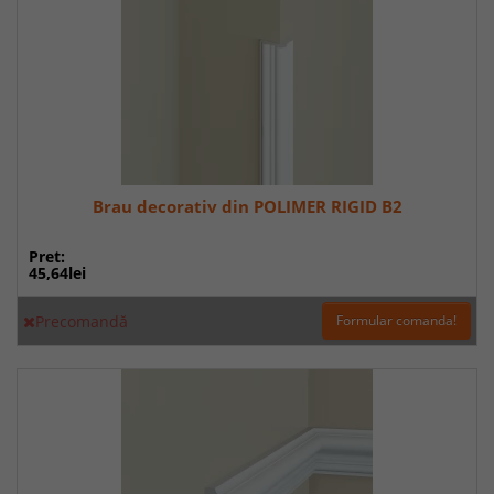
Brau decorativ din POLIMER RIGID B2
Pret:
45,64lei
Precomandă
Formular comanda!