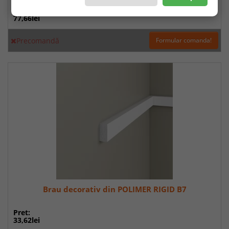
Pret:
77,66lei
Precomandă
Formular comanda!
Brau decorativ din POLIMER RIGID B7
Pret:
33,62lei