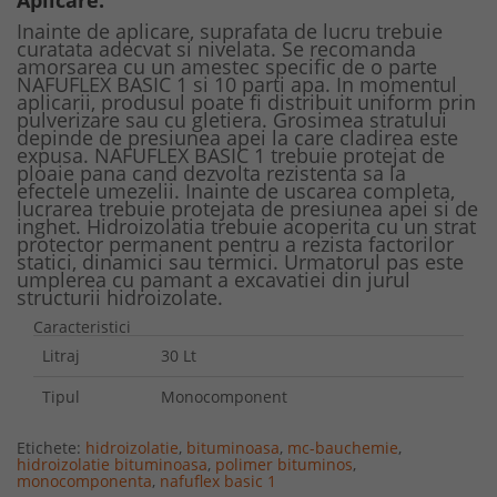
Aplicare:
Inainte de aplicare, suprafata de lucru trebuie
curatata adecvat si nivelata. Se recomanda
amorsarea cu un amestec specific de o parte
NAFUFLEX BASIC 1 si 10 parti apa. In momentul
aplicarii, produsul poate fi distribuit uniform prin
pulverizare sau cu gletiera. Grosimea stratului
depinde de presiunea apei la care cladirea este
expusa. NAFUFLEX BASIC 1 trebuie protejat de
ploaie pana cand dezvolta rezistenta sa la
efectele umezelii. Inainte de uscarea completa,
lucrarea trebuie protejata de presiunea apei si de
inghet. Hidroizolatia trebuie acoperita cu un strat
protector permanent pentru a rezista factorilor
statici, dinamici sau termici. Urmatorul pas este
umplerea cu pamant a excavatiei din jurul
structurii
hidroizolate.
Caracteristici
Litraj
30 Lt
Tipul
Monocomponent
Etichete:
hidroizolatie
,
bituminoasa
,
mc-bauchemie
,
hidroizolatie bituminoasa
,
polimer bituminos
,
monocomponenta
,
nafuflex basic 1