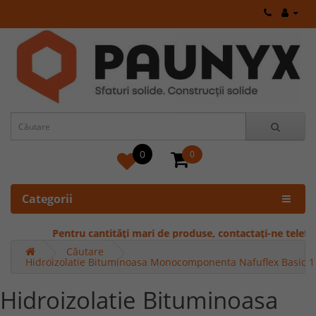
0
0
Categorii
Pentru cantități mari de produse, contactați-ne telefonic
Căutare
Hidroizolatie Bituminoasa Monocomponenta Nafuflex Basic 1 
Hidroizolatie Bituminoasa