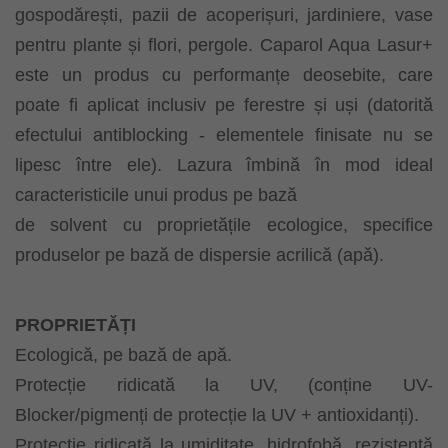
gospodărești, pazii de acoperișuri, jardiniere, vase
pentru plante și flori, pergole. Caparol Aqua Lasur+
este un produs cu performanțe deosebite, care
poate fi aplicat inclusiv pe ferestre și uși (datorită
efectului antiblocking - elementele finisate nu se
lipesc între ele). Lazura îmbină în mod ideal
caracteristicile unui produs pe bază
de solvent cu proprietățile ecologice, specifice
produselor pe bază de dispersie acrilică (apă).
PROPRIETĂȚI
Ecologică, pe bază de apă.
Protecție ridicată la UV, (conține UV-
Blocker/pigmenți de protecție la UV + antioxidanți).
Protecție ridicată la umiditate, hidrofobă, rezistență