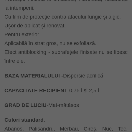
la intemperii.
Cu film de protecție contra atacului fungic și algic.
Ușor de aplicat și renovat.
Pentru exterior
Aplicabilă în strat gros, nu se exfoliază.
Efect antiblocking - suprafețele finisate nu se lipesc
între ele.
BAZA MATERIALULUI
-Dispersie acrilică
CAPACITATE RECIPIENT
-0,75 l și 2,5 l
GRAD DE LUCIU
-Mat-mătăsos
Culori standard
:
Abanos, Palisandru, Merbau, Cireș, Nuc, Tec,