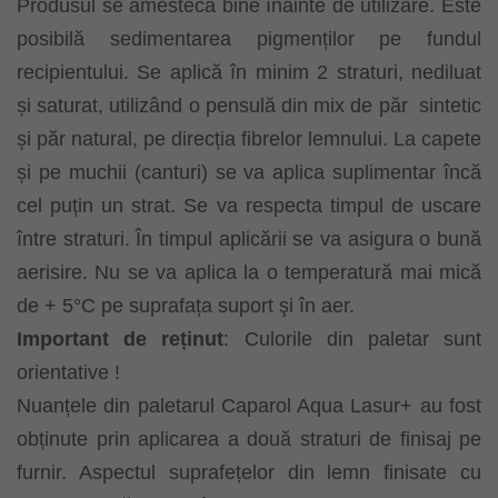
Produsul se amestecă bine înainte de utilizare. Este
posibilă sedimentarea pigmenților pe fundul
recipientului. Se aplică în minim 2 straturi, nediluat
și saturat, utilizând o pensulă din mix de păr
sintetic
și păr natural, pe direcția fibrelor lemnului. La capete
și pe muchii (canturi) se va aplica suplimentar încă
cel puțin un strat. Se va respecta timpul de uscare
între straturi. În timpul aplicării se va asigura o bună
aerisire. Nu se va aplica la o temperatură mai mică
de + 5°C pe suprafața suport şi în aer.
Important de reținut
: Culorile din paletar sunt
orientative !
Nuanțele din paletarul Caparol Aqua Lasur+ au fost
obținute prin aplicarea a două straturi de finisaj pe
furnir. Aspectul suprafețelor din lemn finisate cu