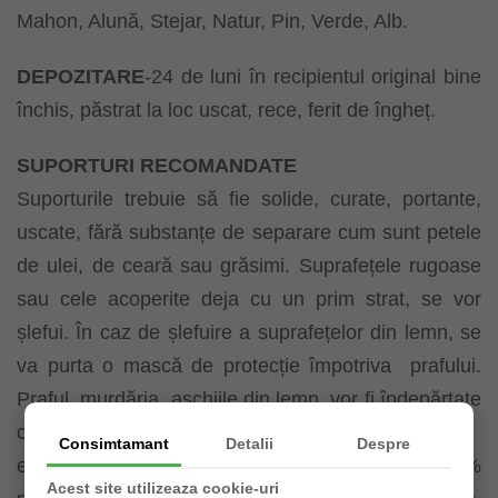
Mahon, Alună, Stejar, Natur, Pin, Verde, Alb.
DEPOZITARE
-24 de luni în recipientul original bine
închis, păstrat la loc uscat, rece, ferit de îngheț.
SUPORTURI RECOMANDATE
Suporturile trebuie să fie solide, curate, portante,
uscate, fără substanțe de separare cum sunt petele
de ulei, de ceară sau grăsimi. Suprafețele rugoase
sau cele acoperite deja cu un prim strat, se vor
șlefui. În caz de șlefuire a suprafețelor din lemn, se
va purta o mască de protecție împotriva
prafului.
Praful, murdăria, așchiile din lemn, vor fi îndepărtate
cu pensula. Umiditatea lemnului la
Consimtamant
Detalii
Despre
exterior nu trebuie să depășească în medie: 12%
Acest site utilizeaza cookie-uri