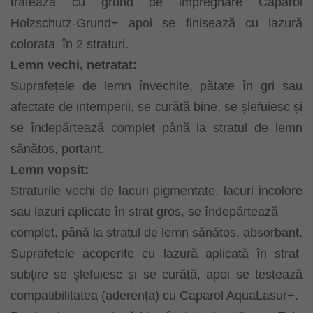
tratează cu grund de impregnare Caparol
Holzschutz-Grund+ apoi se finisează cu lazură
colorata
în 2 straturi.
Lemn vechi, netratat:
Suprafețele de lemn învechite, pătate în gri sau
afectate de intemperii, se curăță bine, se șlefuiesc și
se îndepărtează complet până la stratul de lemn
sănătos, portant.
Lemn vopsit:
Straturile vechi de lacuri pigmentate, lacuri incolore
sau lazuri aplicate în strat gros, se îndepărtează
complet, până la stratul de lemn sănătos, absorbant.
Suprafețele acoperite cu lazură aplicată în strat
subțire se șlefuiesc și se curăță, apoi se testează
compatibilitatea (aderența) cu Caparol AquaLasur+.