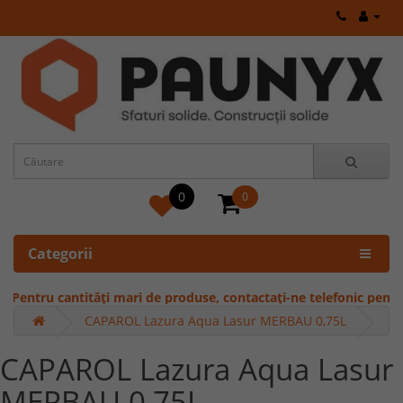
0
0
Categorii
entru cantități mari de produse, contactați-ne telefonic pentru ofe
CAPAROL Lazura Aqua Lasur MERBAU 0,75L
CAPAROL Lazura Aqua Lasur
MERBAU 0,75L