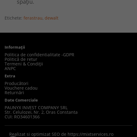
spațiu.
Etichete:
ferastrau
,
dewalt
Informaţii
Politica de confidentialitate -GDPR
Politică de retur
Termeni & Condiții
ANPC
Extra
Producători
Vouchere cadou
Returnări
Date Comerciale
PAUNYX INVEST COMPANY SRL
Str. Celulozei, Nr. 2, Oras Constanta
CUI: RO34601366
Realizat si optimizat SEO de
https://mixtservices.ro