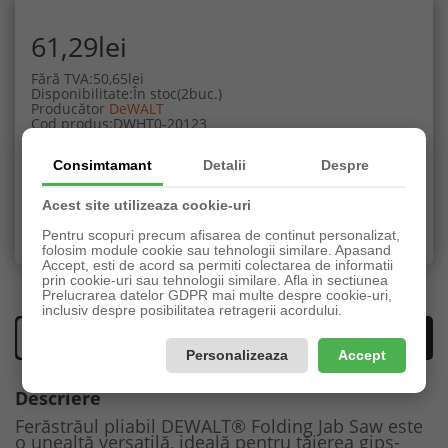
61,29lei
Fără TVA:50,65lei
Disponibilitate:În stoc(2buc.)
Producător
DeWALT
Cod produs:DWHT0-20123
Consimtamant
Detalii
Despre
Adaugă în Coş
Acest site utilizeaza cookie-uri
Adaugă in Wishlist
Compară produsul
Pentru scopuri precum afisarea de continut personalizat,
folosim module cookie sau tehnologii similare. Apasand
Accept, esti de acord sa permiti colectarea de informatii
prin cookie-uri sau tehnologii similare. Afla in sectiunea
Prelucrarea datelor GDPR mai multe despre cookie-uri,
inclusiv despre posibilitatea retragerii acordului.
Descriere
Opinii (0)
Personalizeaza
Accept
Descriere
Ferăstrăul pliabil DEWALT® Folding Jab Saw este
o unealtă versatilă, ideală pentru tăierea gips-