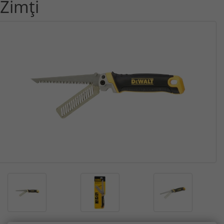
Zimți