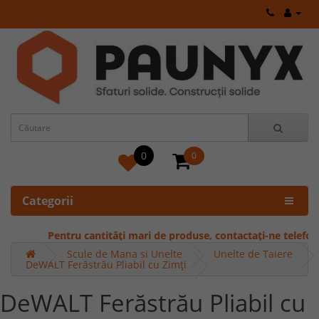
0
0
Categorii
Pentru cantități mari de produse, contactați-ne telefonic 
Scule de Mana si Unelte
Unelte de Taiere
DeWALT Ferăstrău Pliabil cu Zimți
DeWALT Ferăstrău Pliabil cu