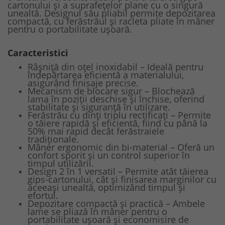
cartonului și a suprafețelor plane cu o singură
unealtă. Designul său pliabil permite depozitarea
compactă, cu ferăstrăul și racleta pliate în mâner
pentru o portabilitate ușoară.
Caracteristici
Râșniță din oțel inoxidabil – Ideală pentru
îndepărtarea eficientă a materialului,
asigurând finisaje precise.
Mecanism de blocare sigur – Blochează
lama în poziții deschise și închise, oferind
stabilitate și siguranță în utilizare.
Ferăstrău cu dinți triplu rectificați – Permite
o tăiere rapidă și eficientă, fiind cu până la
50% mai rapid decât ferăstraiele
tradiționale.
Mâner ergonomic din bi-material – Oferă un
confort sporit și un control superior în
timpul utilizării.
Design 2 în 1 versatil – Permite atât tăierea
gips-cartonului, cât și finisarea marginilor cu
aceeași unealtă, optimizând timpul și
efortul.
Depozitare compactă și practică – Ambele
lame se pliază în mâner pentru o
portabilitate ușoară și economisire de