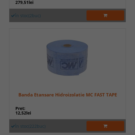
279,51lei
În stoc(2buc)
Banda Etansare Hidroizolatie MC FAST TAPE
Pret:
12,52lei
În stoc(222buc)