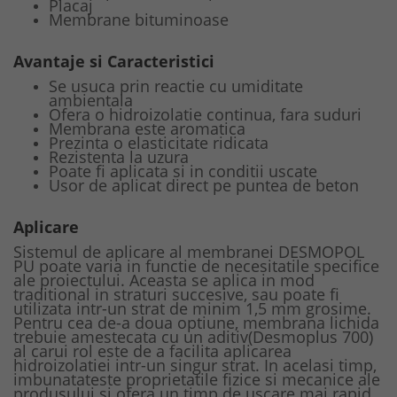
Placaj
Membrane bituminoase
Avantaje si Caracteristici
Se usuca prin reactie cu umiditate
ambientala
Ofera o hidroizolatie continua, fara suduri
Membrana este aromatica
Prezinta o elasticitate ridicata
Rezistenta la uzura
Poate fi aplicata si in conditii uscate
Usor de aplicat direct pe puntea de beton
Aplicare
Sistemul de aplicare al membranei DESMOPOL
PU poate varia in functie de necesitatile specifice
ale proiectului. Aceasta se aplica in mod
traditional in straturi succesive, sau poate fi
utilizata intr-un strat de minim 1,5 mm grosime.
Pentru cea de-a doua optiune, membrana lichida
trebuie amestecata cu un aditiv(Desmoplus 700)
al carui rol este de a facilita aplicarea
hidroizolatiei intr-un singur strat. In acelasi timp,
imbunatateste proprietatile fizice si mecanice ale
produsului si ofera un timp de uscare mai rapid.