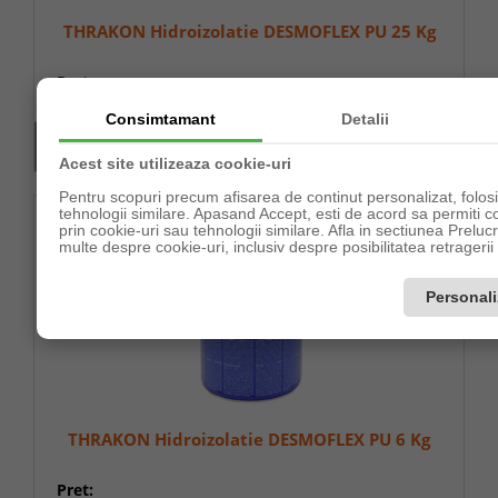
THRAKON Hidroizolatie DESMOFLEX PU 25 Kg
Pret:
891,01lei
Consimtamant
Detalii
În stoc(7buc)
Acest site utilizeaza cookie-uri
Pentru scopuri precum afisarea de continut personalizat, folo
tehnologii similare. Apasand Accept, esti de acord sa permiti co
prin cookie-uri sau tehnologii similare. Afla in sectiunea Prel
multe despre cookie-uri, inclusiv despre posibilitatea retragerii
Personal
THRAKON Hidroizolatie DESMOFLEX PU 6 Kg
Pret: