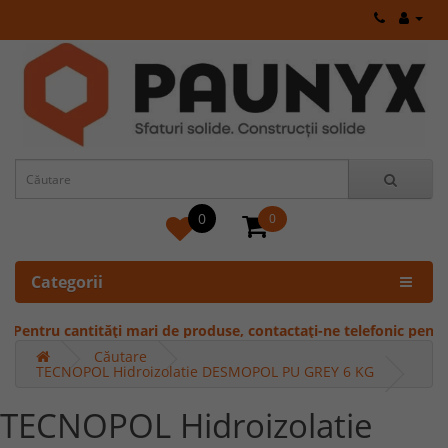
0
0
Categorii
ntru cantități mari de produse, contactați-ne telefonic pentru ofer
Căutare
TECNOPOL Hidroizolatie DESMOPOL PU GREY 6 KG
TECNOPOL Hidroizolatie