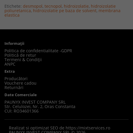
Etichete:
desmopol
,
tecnopol
,
hidroizolatie
,
hidroizolatie
poliuretanica
,
hidroizolatie pe baza de solvent
,
membrana
elastica
Informaţii
Politica de confidentialitate -GDPR
Politică de retur
Termeni & Condiții
ANPC
Extra
Producători
Vouchere cadou
Returnări
Date Comerciale
PAUNYX INVEST COMPANY SRL
Str. Celulozei, Nr. 2, Oras Constanta
CUI: RO34601366
Realizat si optimizat SEO de
https://mixtservices.ro
PAUNYX INVEST COMPANY SRL © 2026