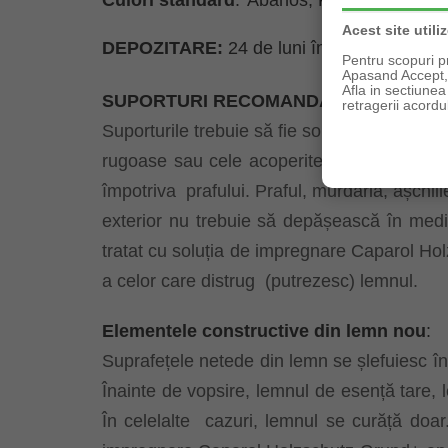
Culori standard
:
Abanos, Palisandru, Merba
Acest site utili
DEPOZITARE:
24 de luni în recipientul orig
Pentru scopuri p
Apasand Accept, e
Afla in sectiune
SUPORTURI RECOMANDATE
retragerii acordul
Suporturile trebuie să fie solide, curate, p
rugoase sau cele acoperite deja cu un prim
împotriva
prafului. Praful, murdăria, așchii
exterior nu trebuie să depășească în med
tratat cu soluția de impregnare Caparol Ho
a celor care distrug
(putrezesc) lemnul.
Elementele constructive din lemn nou
:
Suprafețele netede din lemn se șlefuiesc în d
Înainte de vopsire, lemnul de esență tare, 
În celelalte
cazuri, lemnul se curăță doar