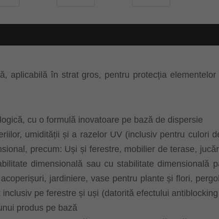
plicabilă în strat gros, pentru protecția elementelor d
ogică, cu o formulă inovatoare pe bază de dispersie
eriilor, umidității și a razelor UV (inclusiv pentru culor
sional, precum: Uși și ferestre, mobilier de terase, jucăr
bilitate dimensională sau cu stabilitate dimensională par
 acoperișuri, jardiniere, vase pentru plante și flori, p
nclusiv pe ferestre și uși (datorită efectului antiblocking
 unui produs pe bază