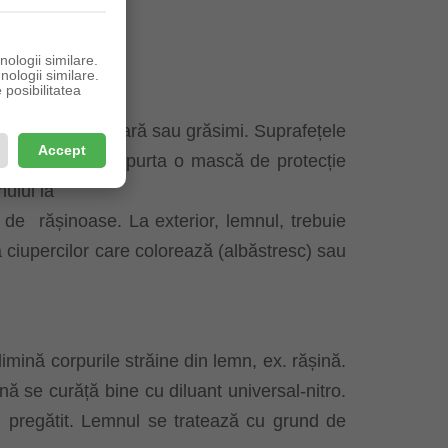
rde, Alb.
.
ologii similare.
nologii similare.
posibilitatea
le de ulei, de ceară sau grăsimi. Suprafețele
Accept
 din lemn, se va purta o mască de protecție
nului la
 de
rășinoase. La exterior, lemnul, trebuie
a ciupercilor care colorează (albăstresc) sau
limină corpurile străine din lemn, ex. rășină.
ă se curăță bine cu diluant universal-nitro.
el pregătit. Lemnul se tratează cu grund de