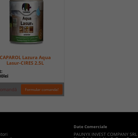
CAPAROL Lazura Aqua
Lasur-CIRES 2.5L
t:
80lei
comandă
Formular comanda!
Date Comerciale
tori
PAUNYX INVEST COMPANY SRL