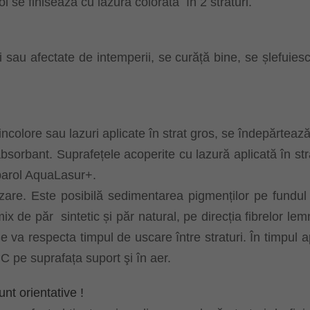
 se finisează cu lazură colorata
în 2 straturi.
i sau afectate de intemperii, se curăță bine, se șlefuies
 incolore sau lazuri aplicate în strat gros, se îndepărteaz
bsorbant. Suprafețele acoperite cu lazură aplicată în str
parol AquaLasur+.
are. Este posibilă sedimentarea pigmenților pe fundul r
mix de păr
sintetic și păr natural, pe direcția fibrelor l
Se va respecta timpul de uscare între straturi. În timpul a
C pe suprafața suport şi în aer.
unt orientative !