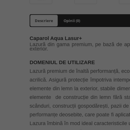
Descriere
Opinii (0)
Caparol Aqua Lasur+
Lazură din gama premium, pe bază de apă, a
exterior.
DOMENIUL DE UTILIZARE
Lazură premium de înaltă performanță, ecol
acrilică. Asigură protecție împotriva intemp
elemente din lemn la exterior, stabile dimen
elemente
de construcție din lemn fără sta
scânduri, construcții gospodărești, pazii de
performanțe deosebite, care poate fi aplicat i
Lazura îmbină în mod ideal caracteristicile