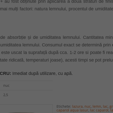
au fost obținute prin aplicarea a două straturi de finis
de mai mulți factori: natura lemnului, procentul de umidita
 de absorbție și de umiditatea lemnului. Cantitatea m
e umiditatea lemnului. Consumul exact se determină prin e
 este uscat la suprafață după cca. 1-2 ore si poate fi re
ate ridicată, temperaturi joase), acesti timpi se pot prelu
UCRU:
Imediat după utilizare, cu apă.
nuc
2,5
Etichete:
lazura
,
nuc
,
lemn
,
lac
,
g
caparol aqua lasur
,
lac caparol
,
l