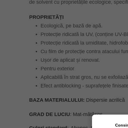
de solvent cu proprietățile ecologice, speci
PROPRIETĂȚI
Ecologică, pe bază de apă.
Protecție ridicată la UV, (conține UV-B
Protecție ridicată la umiditate, hidrofob
Cu film de protecție contra atacului fung
Ușor de aplicat și renovat.
Pentru exterior
Aplicabilă în strat gros, nu se exfoliază
Efect antiblocking - suprafețele finisat
BAZA MATERIALULUI:
Dispersie acrilică
GRAD DE LUCIU
: Mat-mătăsos
Consi