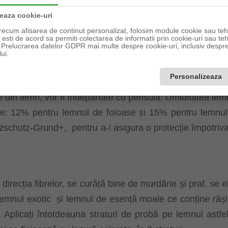
u, Cireș, Nuc, Tec, Mahon, Alună, Stejar, Natur, Pin, Ve
zeaza cookie-uri
inal bine închis, păstrat la loc uscat, rece, ferit de îngheț
recum afisarea de continut personalizat, folosim module cookie sau tehn
sti de acord sa permiti colectarea de informatii prin cookie-uri sau teh
a Prelucrarea datelor GDPR mai multe despre cookie-uri, inclusiv despre 
ui.
ortante, uscate, fără substanțe de separare cum sunt pete
Personalizeaza
 strat, se vor șlefui. În caz de șlefuire a suprafețelor
le din lemn, vor fi îndepărtate cu pensula. Umiditatea lem
ie: 12% pentru lemnul de foioase și 15% pentru lemnul
lzschutz-Grund+,
pentru a-i asigura o protecție împotriv
irecția fibrelor, se curăță bine de murdărie și praf, se e
lemnul exotic
și lemnul de esență moale ce conține rășin
. Aplicați întotdeauna straturi de probă pe lemnul astf