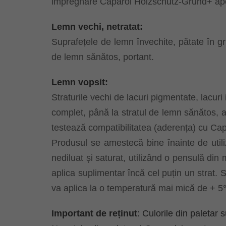
impregnare Caparol Holzschutz-Grund+ apoi
Lemn vechi, netratat:
Suprafețele de lemn învechite, pătate în gr
de lemn sănătos, portant.
Lemn vopsit:
Straturile vechi de lacuri pigmentate, lacuri
complet, până la stratul de lemn sănătos, a
testează compatibilitatea (aderența) cu Ca
Produsul se amestecă bine înainte de utiliz
nediluat și saturat, utilizând o pensulă din 
aplica suplimentar încă cel puțin un strat. 
va aplica la o temperatură mai mică de + 5°
Important de reținut
: Culorile din paletar s