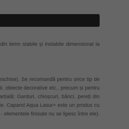
in lemn stabile și instabile dimensional la
i deschise). Se recomandă pentru orice tip de
ii, obiecte decorative etc., precum și pentru
țială: Garduri, chioșcuri, bănci, pereți din
ergole. Caparol Aqua Lasur+ este un produs cu
 - elementele finisate nu se lipesc între ele).