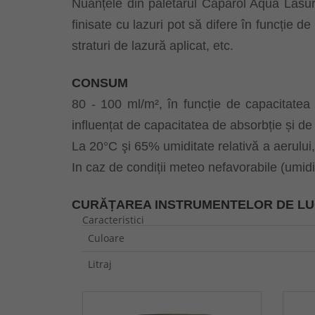
Nuanțele din paletarul Caparol Aqua Lasur+ 
finisate cu lazuri pot să difere în funcție 
straturi de lazură aplicat, etc.
CONSUM
80 - 100 ml/m², în funcție de capacitatea
influențat de capacitatea de absorbție și d
La 20°C şi 65% umiditate relativă a aerului,
In caz de condiții meteo nefavorabile (umidit
CURĂȚAREA INSTRUMENTELOR DE L
Caracteristici
Culoare
Litraj