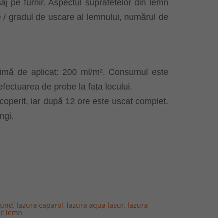
aj pe furnir. Aspectul suprafețelor din lemn
te / gradul de uscare al lemnului, numărul de
inimă de aplicat: 200 ml/m². Consumul este
fectuarea de probe la fața locului.
acoperit, iar după 12 ore este uscat complet.
ngi.
rund
,
lazura caparol
,
lazura aqua lasur
,
lazura
ac lemn