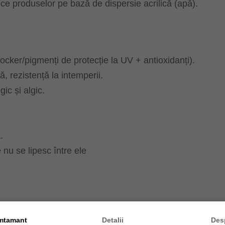
fice produselor pe bază de dispersie acrilică (apă).
locker/pigmenți de protecție la UV + antioxidanți).
ă, rezistență la intemperii.
ic și algic.
.
e nu se lipesc între ele
mtamant
Detalii
Des