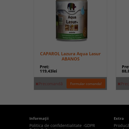
CAPAROL Lazura Aqua Lasur
ABANOS
Pret:
Pre
119,43lei
88,
Precomandă
Pre
Formular comanda!
Informaţii
Extra
Politica de confidentialitate -GDPR
Producă