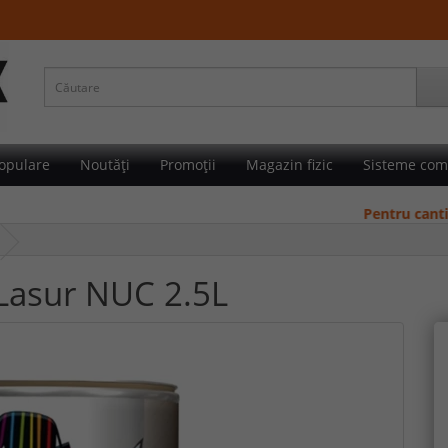
opulare
Noutăți
Promoții
Magazin fizic
Sisteme com
Pentru cantități mar
Lasur NUC 2.5L