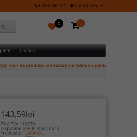
0758 265 101
Contul meu
0
0
plete
Contact
i de produse, contactați-ne telefonic pentru oferte și prețuri spec
143,59lei
Fără TVA:118,67lei
Disponibilitate:În stoc(1buc.)
Producător
CAPAROL