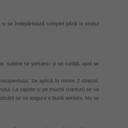
c și se îndepărtează complet până la stratul
ă
at
subțire se șlefuiesc și se curăță, apoi se
ecipientului. Se aplică în minim 2 straturi,
emnului. La capete și pe muchii (canturi) se va
plicării se va asigura o bună aerisire. Nu se