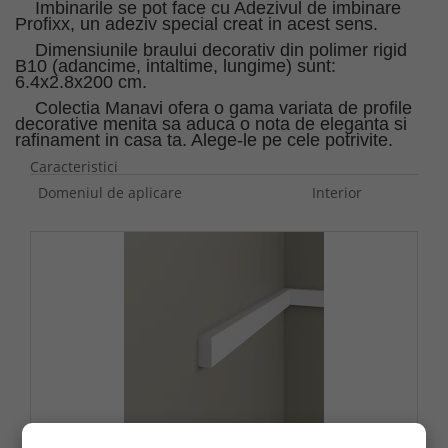
Imbinarile se pot face cu Adezivul de imbinare
Profixx, un adeziv special creat in acest sens.
Dimensiunile braului decorativ din polimer rigid
B10 (adancime, intaltime, lungime) sunt:
6.4x2.8x200 cm.
Colectia Manavi ofera o gama variata de profile
decorative menita sa aduca o nota de eleganta si
rafinament in casa ta. Alege-le pe cele potrivite.
Caracteristici
Domeniul de aplicare
Interior