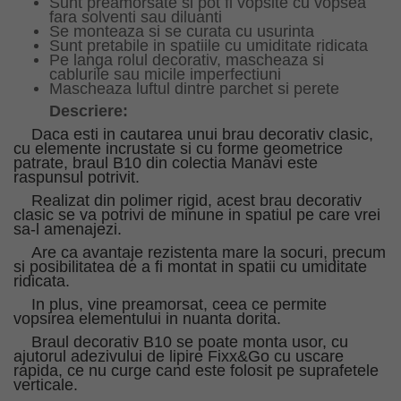
Sunt preamorsate si pot fi vopsite cu vopsea
fara solventi sau diluanti
Se monteaza si se curata cu usurinta
Sunt pretabile in spatiile cu umiditate ridicata
Pe langa rolul decorativ, mascheaza si
cablurile sau micile imperfectiuni
Mascheaza luftul dintre parchet si perete
Descriere:
Daca esti in cautarea unui brau decorativ clasic,
cu elemente incrustate si cu forme geometrice
patrate, braul B10 din colectia Manavi este
raspunsul potrivit.
Realizat din polimer rigid, acest brau decorativ
clasic se va potrivi de minune in spatiul pe care vrei
sa-l amenajezi.
Are ca avantaje rezistenta mare la socuri, precum
si posibilitatea de a fi montat in spatii cu umiditate
ridicata.
In plus, vine preamorsat, ceea ce permite
vopsirea elementului in nuanta dorita.
Braul decorativ B10 se poate monta usor, cu
ajutorul adezivului de lipire Fixx&Go cu uscare
rapida, ce nu curge cand este folosit pe suprafetele
verticale.