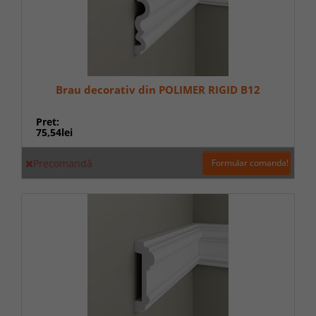
Brau decorativ din POLIMER RIGID B12
Pret:
75,54lei
Precomandă
Formular comanda!