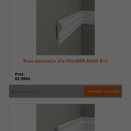
Brau decorativ din POLIMER RIGID B11
Pret:
82,98lei
Precomandă
Formular comanda!