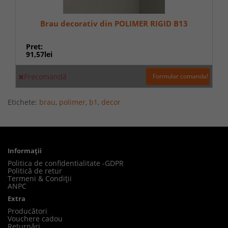
Brau decorativ din POLIMER RIGID B13
Pret:
91,57lei
Precomandă
Formular comanda!
Etichete:
brau
,
polimer
,
b1
,
decor
Informaţii
Politica de confidentialitate -GDPR
Politică de retur
Termeni & Condiții
ANPC
Extra
Producători
Vouchere cadou
Returnări