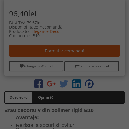
96,40lei
Fără TVA:79,67lei
Disponibilitate:Precomandă
Producător
Elegance Decor
Cod produs:B10
Formular comanda!
Adaugă in Wishlist
Compară produsul
Descriere
Opinii (0)
Brau decorativ din polimer rigid B10
Avantaje:
Rezista la socuri si lovituri