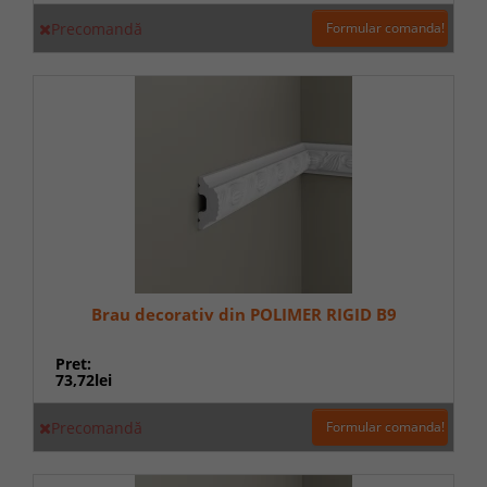
Precomandă
Formular comanda!
Brau decorativ din POLIMER RIGID B9
Pret:
73,72lei
Precomandă
Formular comanda!