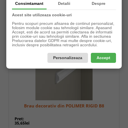
Brau decorativ din POLIMER RIGID B7
Consimtamant
Detalii
Despre
Pret:
Acest site utilizeaza cookie-uri
33,62lei
Pentru scopuri precum afisarea de continut personalizat,
folosim module cookie sau tehnologii similare. Apasand
Precomandă
Formular comanda!
Accept, esti de acord sa permiti colectarea de informatii
prin cookie-uri sau tehnologii similare. Afla in sectiunea
Prelucrarea datelor GDPR mai multe despre cookie-uri,
inclusiv despre posibilitatea retragerii acordului.
Personalizeaza
Accept
Brau decorativ din POLIMER RIGID B8
Pret:
35,65lei