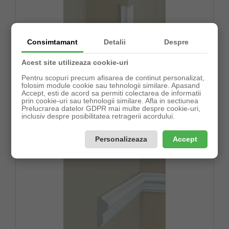
Consimtamant
Detalii
Despre
Acest site utilizeaza cookie-uri
Brau decorativ din POLIMER RIGID B2
Pentru scopuri precum afisarea de continut personalizat,
folosim module cookie sau tehnologii similare. Apasand
Accept, esti de acord sa permiti colectarea de informatii
Pret:
prin cookie-uri sau tehnologii similare. Afla in sectiunea
45,64lei
Prelucrarea datelor GDPR mai multe despre cookie-uri,
inclusiv despre posibilitatea retragerii acordului.
Precomandă
Formular comanda!
Personalizeaza
Accept