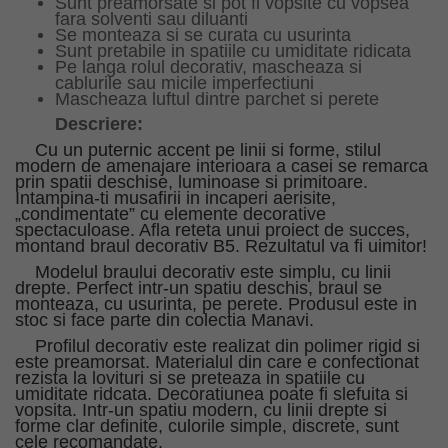
Sunt preamorsate si pot fi vopsite cu vopsea
fara solventi sau diluanti
Se monteaza si se curata cu usurinta
Sunt pretabile in spatiile cu umiditate ridicata
Pe langa rolul decorativ, mascheaza si
cablurile sau micile imperfectiuni
Mascheaza luftul dintre parchet si perete
Descriere:
Cu un puternic accent pe linii si forme, stilul
modern de amenajare interioara a casei se remarca
prin spatii deschise, luminoase si primitoare.
Intampina-ti musafirii in incaperi aerisite,
„condimentate” cu elemente decorative
spectaculoase. Afla reteta unui proiect de succes,
montand braul decorativ B5. Rezultatul va fi uimitor!
Modelul braului decorativ este simplu, cu linii
drepte. Perfect intr-un spatiu deschis, braul se
monteaza, cu usurinta, pe perete. Produsul este in
stoc si face parte din colectia Manavi.
Profilul decorativ este realizat din polimer rigid si
este preamorsat. Materialul din care e confectionat
rezista la lovituri si se preteaza in spatiile cu
umiditate ridcata. Decoratiunea poate fi slefuita si
vopsita. Intr-un spatiu modern, cu linii drepte si
forme clar definite, culorile simple, discrete, sunt
cele recomandate.