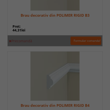
Brau decorativ din POLIMER RIGID B3
Pret:
44,31lei
Precomandă
Formular comanda!
Brau decorativ din POLIMER RIGID B4