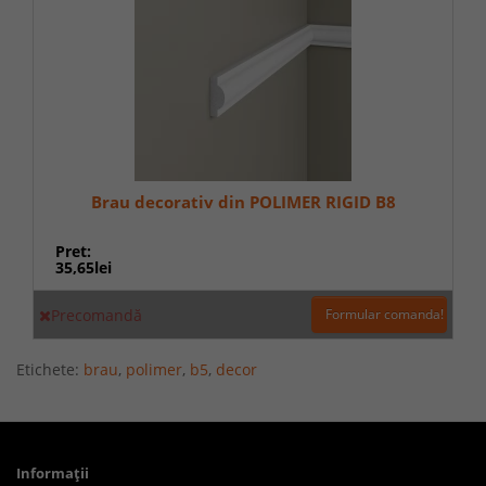
Brau decorativ din POLIMER RIGID B8
Pret:
35,65lei
Precomandă
Formular comanda!
Etichete:
brau
,
polimer
,
b5
,
decor
Informaţii