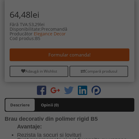
64,48lei
Fără TVA:53,29lei
Disponibilitate:Precomandă
Producător
Elegance Decor
Cod produs:B5
Formular comanda!
Adaugă in Wishlist
Compară produsul
Descriere
Opinii (0)
Brau decorativ din polimer rigid B5
Avantaje:
Rezista la socuri si lovituri