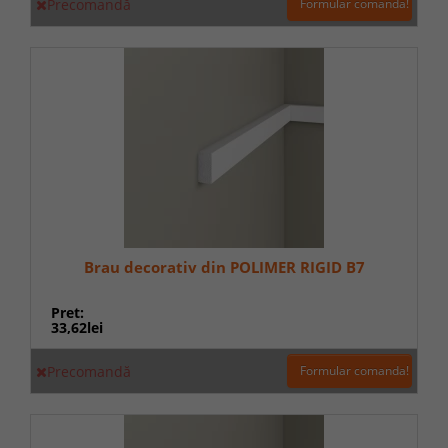
Precomandă
Formular comanda!
Brau decorativ din POLIMER RIGID B7
Pret:
33,62lei
Precomandă
Formular comanda!