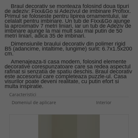
Braul decorativ se monteaza folosind doua tipuri
de adeziv: Fixx&Go si Adezivul de imbinare Profixx.
Primul se foloseste pentru lipirea ornamentului, iar
celalalt pentru imbinare. Un tub de Fixx&Go ajunge
la aproximativ 7 metri liniari, iar un tub de Adeziv de
imbinare ajunge la mai mult sau mai putin de 50
metri liniari, adica 35 de imbinari.
Dimensiunile braului decorativ din polimer rigid
B5 (adancime, intaltime, lungime) sunt: 6.7x1.5x200
cm.
Amenajeaza-ti casa modern, folosind elemente
decorative corespunzatoare care sa redea aspectul
rafinat si senzatia de spatiu deschis. Braul decorativ
este accesoriul care completeaza puzzle-ul. Casa
visurilor poate deveni realitate, cu putin efort si
multa inspiratie.
Caracteristici
Domeniul de aplicare
Interior