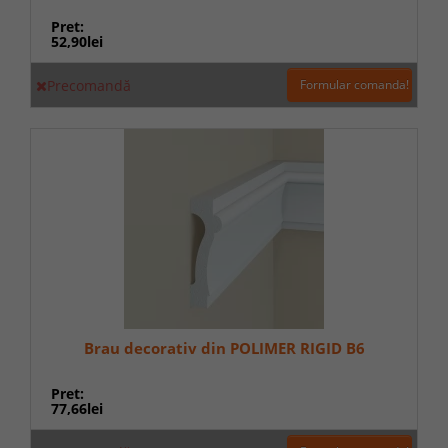
Pret:
52,90lei
Precomandă
Formular comanda!
Brau decorativ din POLIMER RIGID B6
Pret:
77,66lei