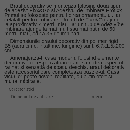
Braul decorativ se monteaza folosind doua tipuri
de adeziv: Fixx&Go si Adezivul de imbinare Profixx.
Primul se foloseste pentru lipirea ornamentului, iar
celalalt pentru imbinare. Un tub de Fixx&Go ajunge
la aproximativ 7 metri liniari, iar un tub de Adeziv de
imbinare ajunge la mai mult sau mai putin de 50
metri liniari, adica 35 de imbinari.
Dimensiunile braului decorativ din polimer rigid
B5 (adancime, intaltime, lungime) sunt: 6.7x1.5x200
cm.
Amenajeaza-ti casa modern, folosind elemente
decorative corespunzatoare care sa redea aspectul
rafinat si senzatia de spatiu deschis. Braul decorativ
este accesoriul care completeaza puzzle-ul. Casa
visurilor poate deveni realitate, cu putin efort si
multa inspiratie.
Caracteristici
Domeniul de aplicare
Interior