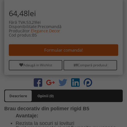
64,48lei
Fără TVA:53,29lei
Disponibilitate:Precomandă
Producător
Elegance Decor
Cod produs:B5
Formular comanda!
Adaugă in Wishlist
Compară produsul
Descriere
Opinii (0)
Brau decorativ din polimer rigid B5
Avantaje:
Rezista la socuri si lovituri