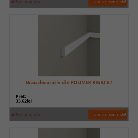
Precomandă
Formular comanda!
Brau decorativ din POLIMER RIGID B7
Pret:
33,62lei
Precomandă
Formular comanda!