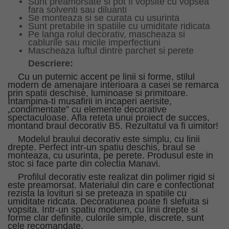
Sunt preamorsate si pot fi vopsite cu vopsea
fara solventi sau diluanti
Se monteaza si se curata cu usurinta
Sunt pretabile in spatiile cu umiditate ridicata
Pe langa rolul decorativ, mascheaza si
cablurile sau micile imperfectiuni
Mascheaza luftul dintre parchet si perete
Descriere:
Cu un puternic accent pe linii si forme, stilul
modern de amenajare interioara a casei se remarca
prin spatii deschise, luminoase si primitoare.
Intampina-ti musafirii in incaperi aerisite,
„condimentate” cu elemente decorative
spectaculoase. Afla reteta unui proiect de succes,
montand braul decorativ B5. Rezultatul va fi uimitor!
Modelul braului decorativ este simplu, cu linii
drepte. Perfect intr-un spatiu deschis, braul se
monteaza, cu usurinta, pe perete. Produsul este in
stoc si face parte din colectia Manavi.
Profilul decorativ este realizat din polimer rigid si
este preamorsat. Materialul din care e confectionat
rezista la lovituri si se preteaza in spatiile cu
umiditate ridcata. Decoratiunea poate fi slefuita si
vopsita. Intr-un spatiu modern, cu linii drepte si
forme clar definite, culorile simple, discrete, sunt
cele recomandate.