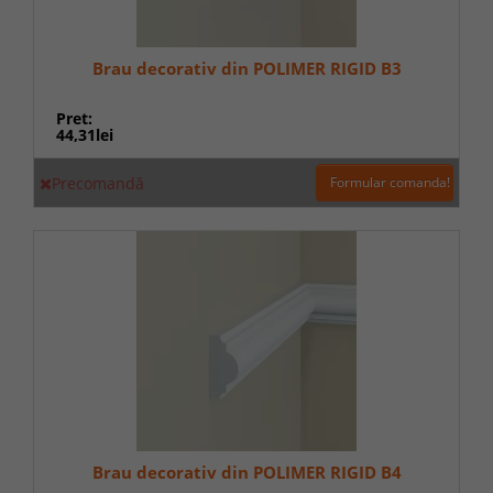
Brau decorativ din POLIMER RIGID B3
Pret:
44,31lei
Precomandă
Formular comanda!
Brau decorativ din POLIMER RIGID B4