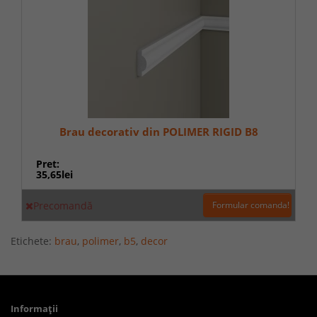
Brau decorativ din POLIMER RIGID B8
Pret:
35,65lei
Precomandă
Formular comanda!
Etichete:
brau
,
polimer
,
b5
,
decor
Informaţii