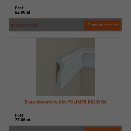
Pret:
52,90lei
Precomandă
Formular comanda!
Brau decorativ din POLIMER RIGID B6
Pret:
77,66lei