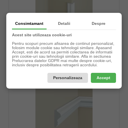
Consimtamant
Detalii
Despre
Acest site utilizeaza cookie-uri
Brau decorativ din POLIMER RIGID B2
Pentru scopuri precum afisarea de continut personalizat,
folosim module cookie sau tehnologii similare. Apasand
Accept, esti de acord sa permiti colectarea de informatii
Pret:
prin cookie-uri sau tehnologii similare. Afla in sectiunea
45,64lei
Prelucrarea datelor GDPR mai multe despre cookie-uri,
inclusiv despre posibilitatea retragerii acordului.
Precomandă
Formular comanda!
Personalizeaza
Accept