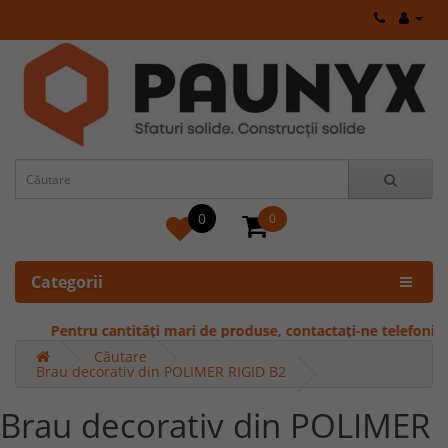
0
0
Categorii
Pentru cantități mari de produse, contactați-ne telefonic pent
Căutare
Brau decorativ din POLIMER RIGID B2
Brau decorativ din POLIMER