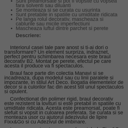
Sunt preamorsate si pot fi vopsite cu vopsea
fara solventi sau diluanti
Se monteaza si se curata cu usurinta
Sunt pretabile in spatiile cu umiditate ridicata
Pe langa rolul decorativ, mascheaza si
cablurile sau micile imperfectiuni
Mascheaza luftul dintre parchet si perete
Descriere:
Interiorul casei tale pare anost si ti-ai dori o
transformare? Un element surpriza, indraznet,
perfect pentru schimbarea necesara este braul
decorativ B2. Montat pe perete, efectul pe care
acesta il produce va fi spectaculos.
Braul face parte din colectia Manavi si se
incadreaza, dupa modelul sau cu linii paralele si
impozante, in stilul Art Deco. Bogatia elementelor de
decor si a culorilor fac din acest stil unul spectaculos
si opulent.
Confectionat din polimer rigid, braul decorativ
este rezistent la lovituri si este pretabil in spatiile cu
umiditate ridicata. Acesta este preamorsat, poate fi
slefuit si vopsit in culoarea preferata. Se curata si se
monteaza usor cu ajutorul adezivului de lipire
Fixx&Go si cu Adezivul de imbinare.