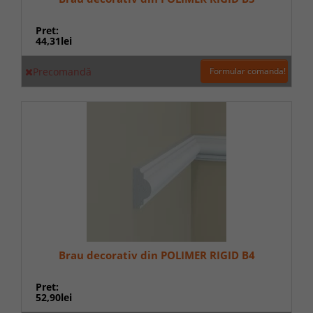
Pret:
44,31lei
Precomandă
Formular comanda!
Brau decorativ din POLIMER RIGID B4
Pret:
52,90lei