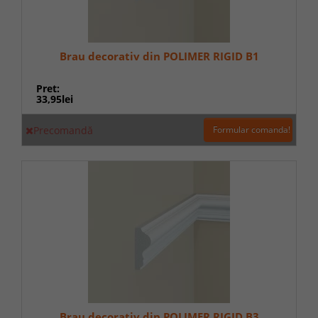
Brau decorativ din POLIMER RIGID B1
Pret:
33,95lei
Precomandă
Formular comanda!
Brau decorativ din POLIMER RIGID B3