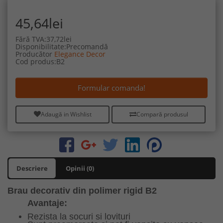
45,64lei
Fără TVA:37,72lei
Disponibilitate:Precomandă
Producător
Elegance Decor
Cod produs:B2
Formular comanda!
Adaugă in Wishlist
Compară produsul
Descriere
Opinii (0)
Brau decorativ din polimer rigid B2
Avantaje:
Rezista la socuri si lovituri