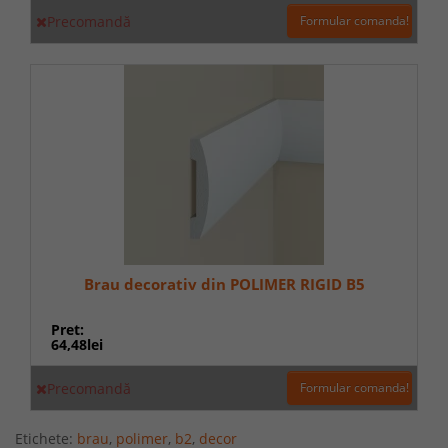
Precomandă
Formular comanda!
Brau decorativ din POLIMER RIGID B5
Pret:
64,48lei
Precomandă
Formular comanda!
Etichete:
brau
,
polimer
,
b2
,
decor