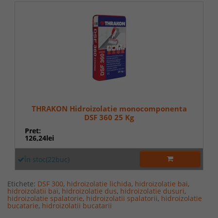
THRAKON Hidroizolatie monocomponenta
DSF 360 25 Kg
Pret:
126,24lei
În stoc(22buc)
Etichete:
DSF 300
,
hidroizolatie lichida
,
hidroizolatie bai
,
hidroizolatii bai
,
hidroizolatie dus
,
hidroizolatie dusuri
,
hidroizolatie spalatorie
,
hidroizolatii spalatorii
,
hidroizolatie
bucatarie
,
hidroizolatii bucatarii