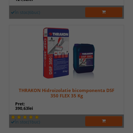
În stoc(6buc)
THRAKON Hidroizolatie bicomponenta DSF
350 FLEX 35 Kg
Pret:
390,63lei
În stoc(1buc)