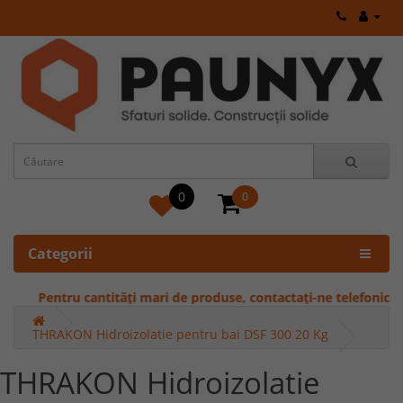
0
0
Categorii
Pentru cantități mari de produse, contactați-ne telefonic pentr
THRAKON Hidroizolatie pentru bai DSF 300 20 Kg
THRAKON Hidroizolatie