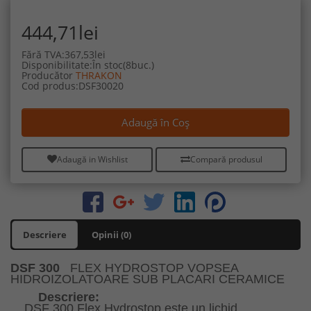
444,71lei
Fără TVA:367,53lei
Disponibilitate:În stoc(8buc.)
Producător
THRAKON
Cod produs:DSF30020
Adaugă în Coş
Adaugă in Wishlist
Compară produsul
Descriere
Opinii (0)
DSF 300
FLEX HYDROSTOP
VOPSEA
HIDROIZOLATOARE SUB PLACARI CERAMICE
Descriere:
DSF 300 Flex Hydrostop este un lichid