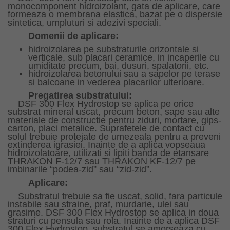
monocomponent hidroizolant, gata de aplicare, care
formeaza o membrana elastica,
bazat pe o dispersie
sintetica, umpluturi si adezivi speciali.
Domenii de aplicare:
hidroizolarea pe substraturile orizontale si
verticale, sub placari ceramice, in incaperile cu
umiditate
precum, bai, dusuri, spalatorii, etc.
hidroizolarea betonului sau a sapelor pe terase
si balcoane in vederea placarilor ulterioare.
Pregatirea substratului:
DSF 300 Flex Hydrostop se aplica pe orice
substrat mineral uscat, precum beton, sape sau alte
materiale de constructie pentru ziduri, mortare, gips-
carton, placi metalice. Suprafetele de contact cu
solul trebuie protejate de umezeala pentru a preveni
extinderea igrasiei. Inainte de a aplica vopseaua
hidroizolatoare, utilizati si lipiti banda de etansare
THRAKON F-12/7 sau THRAKON KF-12/7 pe
imbinarile “podea-zid” sau “zid-zid”.
Aplicare:
Substratul trebuie sa fie uscat, solid, fara particule
instabile sau straine, praf, murdarie, ulei sau
grasime. DSF 300 Flex Hydrostop se aplica in doua
straturi cu pensula sau rola. Inainte de a aplica DSF
300 Flex Hydrostop, substratul se amorseaza cu