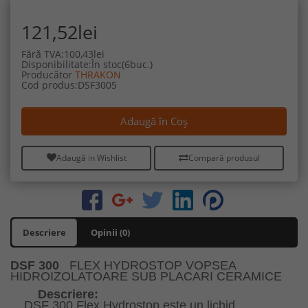
121,52lei
Fără TVA:100,43lei
Disponibilitate:În stoc(6buc.)
Producător
THRAKON
Cod produs:DSF3005
Adaugă în Coş
Adaugă in Wishlist
Compară produsul
Descriere
Opinii (0)
DSF 300
FLEX HYDROSTOP
VOPSEA
HIDROIZOLATOARE SUB PLACARI CERAMICE
Descriere:
DSF 300 Flex Hydrostop este un lichid