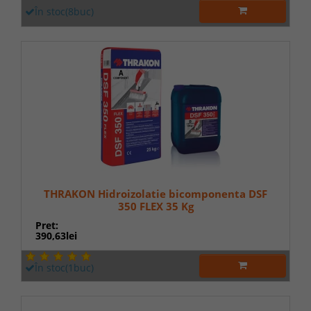
În stoc(8buc)
THRAKON Hidroizolatie bicomponenta DSF
350 FLEX 35 Kg
Pret:
390,63lei
În stoc(1buc)