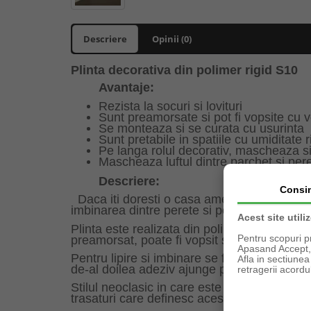
Descriere
Opinii (0)
Plinta decorativa din polimer rigid S10
Avantaje:
Rezista la socuri si lovituri
Sunt preamorsate si pot fi vopsite cu v
Se monteaza si se curata cu usurinta
Sunt pretabile in spatiile cu umiditate r
Pe langa rolul decorativ, mascheaza si 
Mascheaza luftul dintre parchet si per
Descriere:
Consi
Daca iti doresti o casa amenajata in stilu
imbinarea dintre perete si podea si, pe lang
Acest site utili
Plinta este realizata din polimer rigid, un ma
Pentru scopuri p
preamorsat, poate fi vopsit si slefuit.
Apasand Accept, e
Pentru lipire si imbinare se folosesc adeziv
Afla in sectiune
de-al doilea adeziv ajunge pentru 35 de imb
retragerii acordul
Stilul neoclasic in care este realizat modelu
trasaturi care definesc acest stil de design i