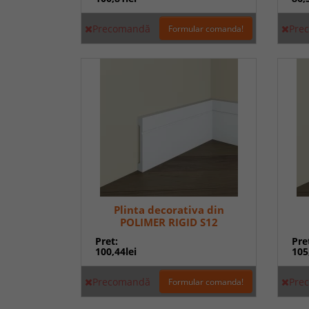
Precomandă
Pre
Formular comanda!
Plinta decorativa din
POLIMER RIGID S12
Pret:
Pre
100,44lei
105
Precomandă
Pre
Formular comanda!