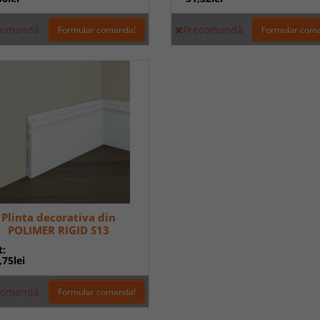
comandă
Precomandă
Formular comanda!
Formular com
Plinta decorativa din
POLIMER RIGID S13
t:
,75lei
comandă
Formular comanda!