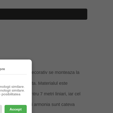
pre
deala. Elementul decorativ se monteaza la
iuni.
u umiditate ridicata. Materialul este
ologii similare.
nologii similare.
&Go ajunge pentru 7 metri liniari, iar cel
posibilitatea
dinea, echilibrul si armonia sunt cateva
Accept