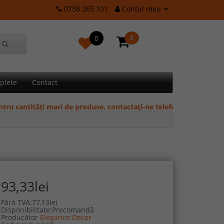
0758 265 101
Contul meu
0
0
plete
Contact
antități mari de produse, contactați-ne telefonic pentru oferte și 
93,33lei
Fără TVA:77,13lei
Disponibilitate:Precomandă
Producător
Elegance Decor