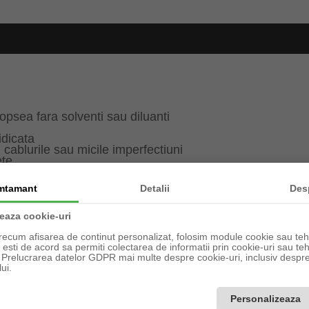
opsea fara solventi sau diluanti
idicata
cablurile sau micile imperfectiuni
ete
mtamant
Detalii
Des
l neoclasic, atunci plinta decorativa S10 este alegerea i
a rolul sau decorativ, ajuta la mascarea micilor imperfect
zeaza cookie-uri
teral rezistent la lovituri si care se preteaza in spatiile c
recum afisarea de continut personalizat, folosim module cookie sau tehn
sti de acord sa permiti colectarea de informatii prin cookie-uri sau teh
ii Fixx&Go si Adezivul de imbinare Profixx. Un tub de Fixx
a Prelucrarea datelor GDPR mai multe despre cookie-uri, inclusiv despre 
inari.
ui.
l plintei decorative se caracterizeaza prin linii curbe. Or
nterior.
Personalizeaza