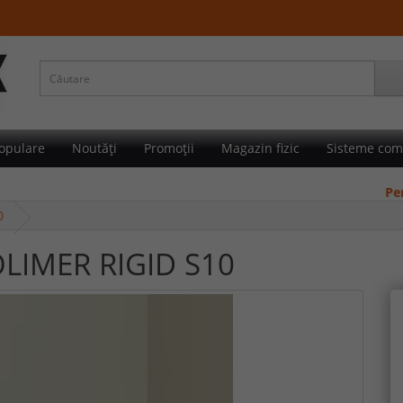
opulare
Noutăți
Promoții
Magazin fizic
Sisteme com
Pentru c
0
POLIMER RIGID S10