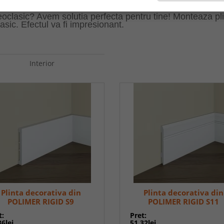
 rigid S10 (adancime, intaltime, lungime) sunt: 10.5x2.3x
neoclasic? Avem solutia perfecta pentru tine! Monteaza pl
asic. Efectul va fi impresionant.
Interior
Plinta decorativa din
Plinta decorativa din
POLIMER RIGID S9
POLIMER RIGID S11
t:
Pret:
36lei
51,32lei