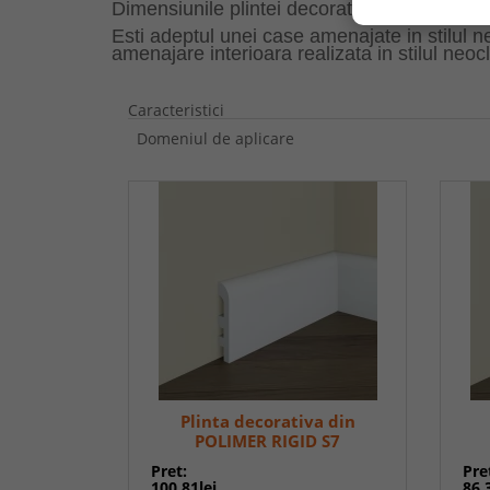
Dimensiunile plintei decorative din polimer
Esti adeptul unei case amenajate in stilul 
amenajare interioara realizata in stilul neocl
Caracteristici
Domeniul de aplicare
Plinta decorativa din
POLIMER RIGID S7
Pret:
Pre
100,81lei
86,